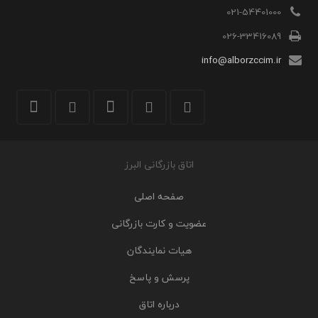
021-54401000
026-33416089
info@alborzccim.ir
اتاق بازرگانی البرز
صفحه اصلی
عضویت و کارت بازرگانی
هیات نمایندگان
پرسش و پاسخ
درباره اتاق