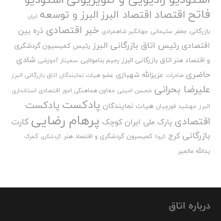
فاتح
اقتصاد
اقتصاد البرز
البرز و توسعه
ایران
خبر اقتصادی
ذره بین
بازرگانی
جعفر سلیمانی
جهانگیر شاهمرادی
رئیس اتاق بازرگانی البرز
اقتصادی
رئیس کمیسیون گردشگری
شادی
و اقتصاد هنر اتاق بازرگانی البرز
رحیم بنامولایی
سمینار آموزشی
حاضری
عزیزالله شهبازی
صادرات
عضو هیات نمایندگان اتاق بازرگانی البرز
علیرضا بحرانی
محسن امینی
معاون هماهنگی امور اقتصادی استانداری
پادکست
پادکست
هیات نمایندگان
البرز
مهشید قورچیان
پرهام رضایی
اقتصادی
کارت
پارک ملی ایران کوچک
بازرگانی
کرج
کمیسیون گردشگری و اقتصاد هنر
گمرک
کرونا
گردشگری
یدالله مالمیر
درباره اتاق