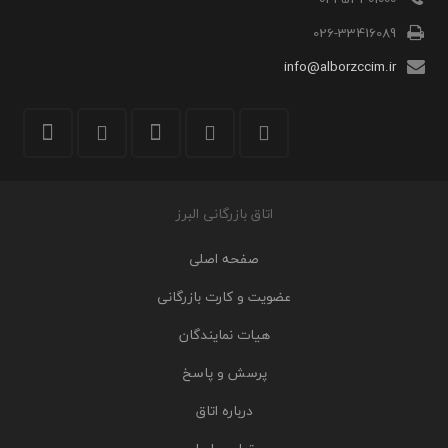
026-33416089
info@alborzccim.ir
اتاق بازرگانی البرز
صفحه اصلی
عضویت و کارت بازرگانی
هیات نمایندگان
پرسش و پاسخ
درباره اتاق