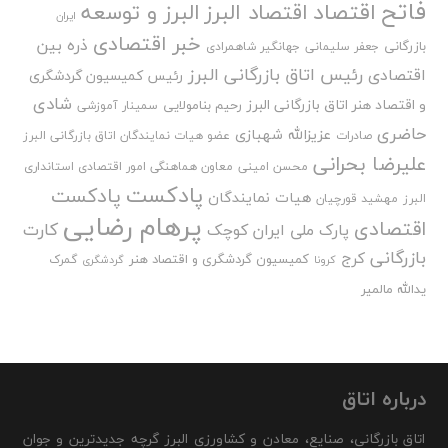
فاتح
اقتصاد
اقتصاد البرز
البرز و توسعه
ایران
خبر اقتصادی
ذره بین
بازرگانی
جعفر سلیمانی
جهانگیر شاهمرادی
رئیس اتاق بازرگانی البرز
اقتصادی
رئیس کمیسیون گردشگری
شادی
و اقتصاد هنر اتاق بازرگانی البرز
رحیم بنامولایی
سمینار آموزشی
حاضری
عزیزالله شهبازی
صادرات
عضو هیات نمایندگان اتاق بازرگانی البرز
علیرضا بحرانی
محسن امینی
معاون هماهنگی امور اقتصادی استانداری
پادکست
پادکست
هیات نمایندگان
البرز
مهشید قورچیان
پرهام رضایی
اقتصادی
کارت
پارک ملی ایران کوچک
بازرگانی
کرج
کمیسیون گردشگری و اقتصاد هنر
گمرک
کرونا
گردشگری
یدالله مالمیر
درباره اتاق
اتاق بازرگانی، صنایع، معادن و کشاورزی البرز گرچه جدیدترین و جوان