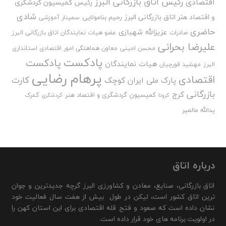
رئیس اتاق بازرگانی البرز
اقتصادی
رئیس کمیسیون گردشگری
شادی
و اقتصاد هنر اتاق بازرگانی البرز
رحیم بنامولایی
سمینار آموزشی
حاضری
عزیزالله شهبازی
صادرات
عضو هیات نمایندگان اتاق بازرگانی البرز
علیرضا بحرانی
محسن امینی
معاون هماهنگی امور اقتصادی استانداری
پادکست
پادکست
هیات نمایندگان
البرز
مهشید قورچیان
پرهام رضایی
اقتصادی
کارت
پارک ملی ایران کوچک
بازرگانی
کرج
کمیسیون گردشگری و اقتصاد هنر
گمرک
کرونا
گردشگری
یدالله مالمیر
درباره اتاق
اتاق بازرگانی، صنایع، معادن و کشاورزی البرز گرچه جدیدترین و جوان
ترین اتاق کشور است، لیکن در طول بیش از هفت سال فعالیت خود
نشان داده است که صعود و فتح قله اقتصادی برای این استان کهن را
در اولویت برنامه های خود قرار داده است.