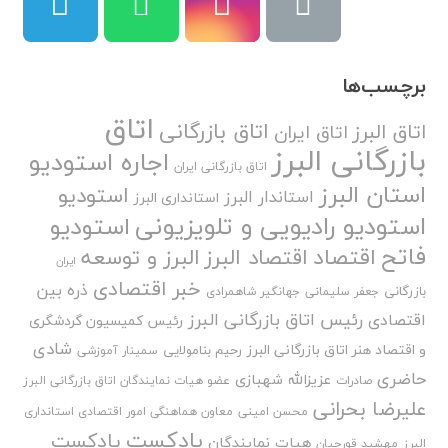
برچسب‌ها
اتاق
اتاق بازرگانی
اتاق البرز
اتاق ایران
بازرگانی البرز
اجاره استودیو
اتاق بازرگانی ایران
استان البرز
استودیو
استاندار البرز
استانداری البرز
استودیو رادیویی و تلویزیونی
استودیو
فاتح
اقتصاد
اقتصاد البرز
البرز و توسعه
ایران
خبر اقتصادی
ذره بین
بازرگانی
جعفر سلیمانی
جهانگیر شاهمرادی
رئیس اتاق بازرگانی البرز
اقتصادی
رئیس کمیسیون گردشگری
شادی
و اقتصاد هنر اتاق بازرگانی البرز
رحیم بنامولایی
سمینار آموزشی
حاضری
عزیزالله شهبازی
صادرات
عضو هیات نمایندگان اتاق بازرگانی البرز
علیرضا بحرانی
محسن امینی
معاون هماهنگی امور اقتصادی استانداری
پادکست
پادکست
هیات نمایندگان
البرز
مهشید قورچیان