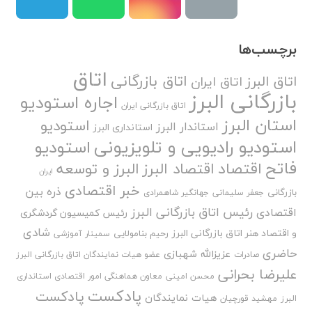
برچسب‌ها
اتاق
اتاق بازرگانی
اتاق البرز
اتاق ایران
بازرگانی البرز
اجاره استودیو
اتاق بازرگانی ایران
استان البرز
استودیو
استاندار البرز
استانداری البرز
استودیو رادیویی و تلویزیونی
استودیو
فاتح
اقتصاد
اقتصاد البرز
البرز و توسعه
ایران
خبر اقتصادی
ذره بین
بازرگانی
جعفر سلیمانی
جهانگیر شاهمرادی
رئیس اتاق بازرگانی البرز
اقتصادی
رئیس کمیسیون گردشگری
شادی
و اقتصاد هنر اتاق بازرگانی البرز
رحیم بنامولایی
سمینار آموزشی
حاضری
عزیزالله شهبازی
صادرات
عضو هیات نمایندگان اتاق بازرگانی البرز
علیرضا بحرانی
محسن امینی
معاون هماهنگی امور اقتصادی استانداری
پادکست
پادکست
هیات نمایندگان
البرز
مهشید قورچیان