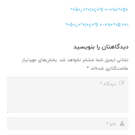
+º+å+¿+º+¦+ç+º¦î +¬+¼+º+¦¦î
+º+å+¿+º+¦+ç+º¦î +¬+¼+º+¦¦î ۲
۱
دیدگاهتان را بنویسید
نشانی ایمیل شما منتشر نخواهد شد.
بخش‌های موردنیاز
علامت‌گذاری شده‌اند
*