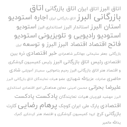
اتاق
اتاق بازرگانی
اتاق البرز
اتاق ایران
بازرگانی البرز
اجاره استودیو
اتاق بازرگانی ایران
استان البرز
استودیو
استاندار البرز
استانداری البرز
استودیو رادیویی و تلویزیونی
استودیو
فاتح
اقتصاد
اقتصاد البرز
البرز و توسعه
ایران
خبر اقتصادی
ذره بین
بازرگانی
جعفر سلیمانی
جهانگیر شاهمرادی
رئیس اتاق بازرگانی البرز
اقتصادی
رئیس کمیسیون گردشگری
شادی
و اقتصاد هنر اتاق بازرگانی البرز
رحیم بنامولایی
سمینار آموزشی
حاضری
عزیزالله شهبازی
صادرات
عضو هیات نمایندگان اتاق بازرگانی البرز
علیرضا بحرانی
محسن امینی
معاون هماهنگی امور اقتصادی استانداری
پادکست
پادکست
هیات نمایندگان
البرز
مهشید قورچیان
پرهام رضایی
اقتصادی
کارت
پارک ملی ایران کوچک
بازرگانی
کرج
کمیسیون گردشگری و اقتصاد هنر
گمرک
کرونا
گردشگری
یدالله مالمیر