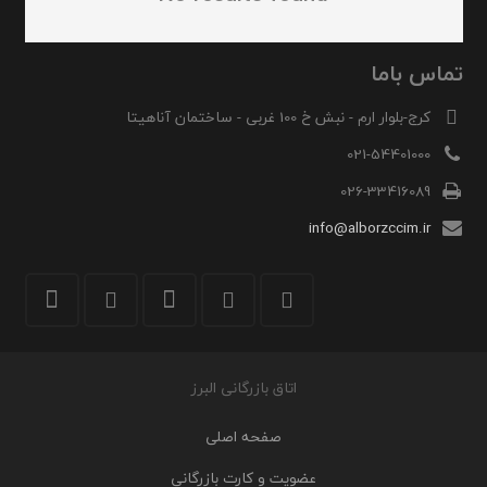
تماس باما
کرج-بلوار ارم - نبش خ 100 غربی - ساختمان آناهیتا
021-54401000
026-33416089
info@alborzccim.ir
اتاق بازرگانی البرز
صفحه اصلی
عضویت و کارت بازرگانی