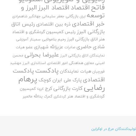
فاتح
اقتصاد
اقتصاد البرز
البرز و
توسعه
بازرگانی
جعفر سلیمانی
جهانگیر شاهمرادی
ایران
خبر اقتصادی
رئیس اتاق
ذره بین اقتصادی
بازرگانی البرز
رئیس کمیسیون گردشگری و اقتصاد
هنر اتاق بازرگانی البرز
رحیم بنامولایی
سمینار آموزشی
شادی حاضری
عزیزالله شهبازی
صادرات
عضو هیات
علیرضا بحرانی
نمایندگان اتاق بازرگانی البرز
محسن
امینی
معاون هماهنگی امور اقتصادی استانداری البرز
مهشید
پادکست
پادکست
هیات نمایندگان
قورچیان
پرهام
اقتصادی
پارک ملی ایران کوچک
رضایی
کارت بازرگانی
کرج
کمیسیون
کرونا
گردشگری و اقتصاد هنر
یدالله مالمیر
گمرک
گردشگری
لیدکنندگان مرغ در اوکراین