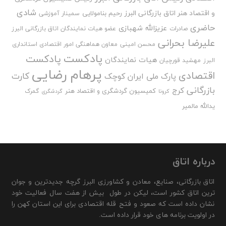
شادی
و اقتصاد هنر اتاق بازرگانی البرز
رحیم بنامولایی
سمینار آموزشی
حاضری
عزیزالله شهبازی
صادرات
عضو هیات نمایندگان اتاق بازرگانی البرز
علیرضا بحرانی
محسن امینی
معاون هماهنگی امور اقتصادی استانداری
پادکست
پادکست
هیات نمایندگان
البرز
مهشید قورچیان
پرهام رضایی
اقتصادی
کارت
پارک ملی ایران کوچک
بازرگانی
کرج
کمیسیون گردشگری و اقتصاد هنر
گمرک
کرونا
گردشگری
یدالله مالمیر
درباره اتاق
اتاق بازرگانی، صنایع، معادن و کشاورزی البرز گرچه جدیدترین و جوان
ترین اتاق کشور است، لیکن در طول بیش از هفت سال فعالیت خود
نشان داده است که صعود و فتح قله اقتصادی برای این استان کهن را
در اولویت برنامه های خود قرار داده است.