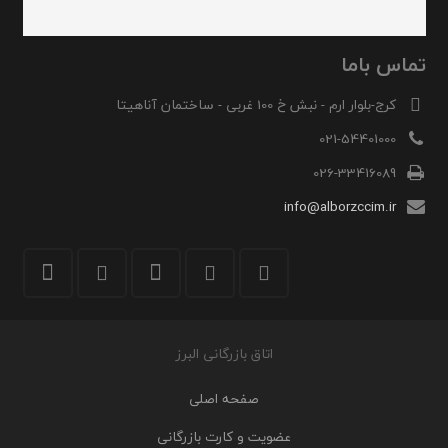
تماس باما
کرج-بلوار ارم - نبش خ 100 غربی - ساختمان آناهیتا
021-54401000
026-33416089
info@alborzccim.ir
اتاق بازرگانی البرز
صفحه اصلی
عضویت و کارت بازرگانی