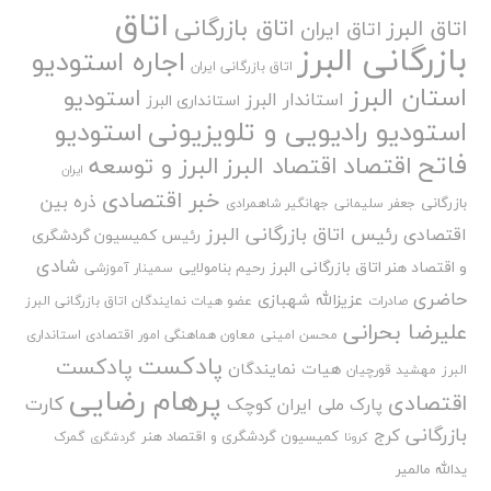
اتاق
اتاق بازرگانی
اتاق البرز
اتاق ایران
بازرگانی البرز
اجاره استودیو
اتاق بازرگانی ایران
استان البرز
استودیو
استاندار البرز
استانداری البرز
استودیو رادیویی و تلویزیونی
استودیو
فاتح
اقتصاد
اقتصاد البرز
البرز و توسعه
ایران
خبر اقتصادی
ذره بین
بازرگانی
جعفر سلیمانی
جهانگیر شاهمرادی
رئیس اتاق بازرگانی البرز
اقتصادی
رئیس کمیسیون گردشگری
شادی
و اقتصاد هنر اتاق بازرگانی البرز
رحیم بنامولایی
سمینار آموزشی
حاضری
عزیزالله شهبازی
صادرات
عضو هیات نمایندگان اتاق بازرگانی البرز
علیرضا بحرانی
محسن امینی
معاون هماهنگی امور اقتصادی استانداری
پادکست
پادکست
هیات نمایندگان
البرز
مهشید قورچیان
پرهام رضایی
اقتصادی
کارت
پارک ملی ایران کوچک
بازرگانی
کرج
کمیسیون گردشگری و اقتصاد هنر
گمرک
کرونا
گردشگری
یدالله مالمیر