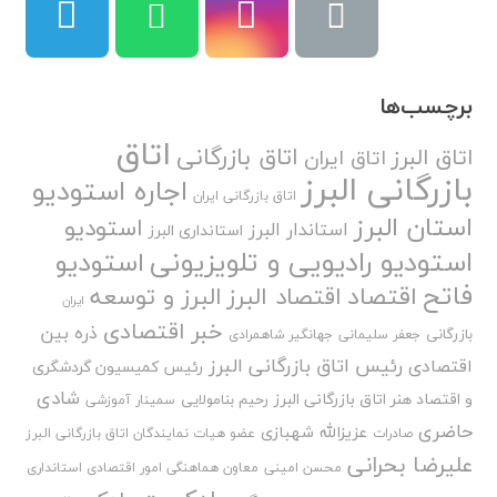
برچسب‌ها
اتاق
اتاق بازرگانی
اتاق البرز
اتاق ایران
بازرگانی البرز
اجاره استودیو
اتاق بازرگانی ایران
استان البرز
استودیو
استاندار البرز
استانداری البرز
استودیو رادیویی و تلویزیونی
استودیو
فاتح
اقتصاد
اقتصاد البرز
البرز و توسعه
ایران
خبر اقتصادی
ذره بین
بازرگانی
جعفر سلیمانی
جهانگیر شاهمرادی
رئیس اتاق بازرگانی البرز
اقتصادی
رئیس کمیسیون گردشگری
شادی
و اقتصاد هنر اتاق بازرگانی البرز
رحیم بنامولایی
سمینار آموزشی
حاضری
عزیزالله شهبازی
صادرات
عضو هیات نمایندگان اتاق بازرگانی البرز
علیرضا بحرانی
محسن امینی
معاون هماهنگی امور اقتصادی استانداری