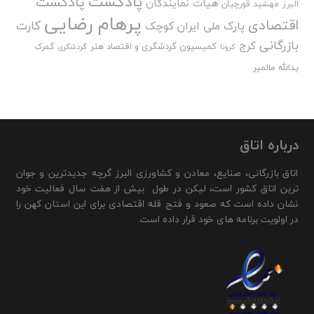
پادکست
پادکست
هیات نمایندگان
البرز
مهشید قورچیان
پرهام رضایی
اقتصادی
کارت
پارک ملی ایران کوچک
بازرگانی
کرج
کمیسیون گردشگری و اقتصاد هنر
گمرک
کرونا
گردشگری
یدالله مالمیر
درباره اتاق
اتاق بازرگانی، صنایع، معادن و کشاورزی البرز گرچه جدیدترین و جوان
ترین اتاق کشور است، لیکن در طول بیش از هفت سال فعالیت خود
نشان داده است که صعود و فتح قله اقتصادی برای این استان کهن را
در اولویت برنامه های خود قرار داده است.