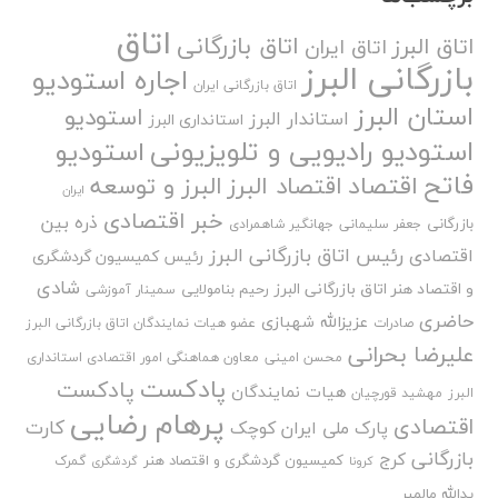
اتاق
اتاق بازرگانی
اتاق البرز
اتاق ایران
بازرگانی البرز
اجاره استودیو
اتاق بازرگانی ایران
استان البرز
استودیو
استاندار البرز
استانداری البرز
استودیو رادیویی و تلویزیونی
استودیو
فاتح
اقتصاد
اقتصاد البرز
البرز و توسعه
ایران
خبر اقتصادی
ذره بین
بازرگانی
جعفر سلیمانی
جهانگیر شاهمرادی
رئیس اتاق بازرگانی البرز
اقتصادی
رئیس کمیسیون گردشگری
شادی
و اقتصاد هنر اتاق بازرگانی البرز
رحیم بنامولایی
سمینار آموزشی
حاضری
عزیزالله شهبازی
صادرات
عضو هیات نمایندگان اتاق بازرگانی البرز
علیرضا بحرانی
محسن امینی
معاون هماهنگی امور اقتصادی استانداری
پادکست
پادکست
هیات نمایندگان
البرز
مهشید قورچیان
پرهام رضایی
اقتصادی
کارت
پارک ملی ایران کوچک
بازرگانی
کرج
کمیسیون گردشگری و اقتصاد هنر
گمرک
کرونا
گردشگری
یدالله مالمیر