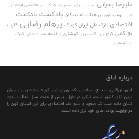
علیرضا بحرانی
محسن امینی
معاون هماهنگی امور اقتصادی استانداری
پادکست
پادکست
هیات نمایندگان
البرز
مهشید قورچیان
پرهام رضایی
اقتصادی
کارت
پارک ملی ایران کوچک
بازرگانی
کرج
کمیسیون گردشگری و اقتصاد هنر
گمرک
کرونا
گردشگری
یدالله مالمیر
درباره اتاق
اتاق بازرگانی، صنایع، معادن و کشاورزی البرز گرچه جدیدترین و جوان
ترین اتاق کشور است، لیکن در طول بیش از هفت سال فعالیت خود
نشان داده است که صعود و فتح قله اقتصادی برای این استان کهن را
در اولویت برنامه های خود قرار داده است.