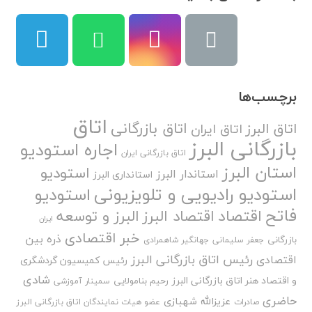
برچسب‌ها
اتاق
اتاق بازرگانی
اتاق البرز
اتاق ایران
بازرگانی البرز
اجاره استودیو
اتاق بازرگانی ایران
استان البرز
استودیو
استاندار البرز
استانداری البرز
استودیو رادیویی و تلویزیونی
استودیو
فاتح
اقتصاد
اقتصاد البرز
البرز و توسعه
ایران
خبر اقتصادی
ذره بین
بازرگانی
جعفر سلیمانی
جهانگیر شاهمرادی
رئیس اتاق بازرگانی البرز
اقتصادی
رئیس کمیسیون گردشگری
شادی
و اقتصاد هنر اتاق بازرگانی البرز
رحیم بنامولایی
سمینار آموزشی
حاضری
عزیزالله شهبازی
صادرات
عضو هیات نمایندگان اتاق بازرگانی البرز