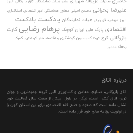
حاضری
عزیزالله شهبازی
صادرات
عضو هیات نمایندگان اتاق بازرگانی البرز
علیرضا بحرانی
محسن امینی
معاون هماهنگی امور اقتصادی استانداری
پادکست
پادکست
هیات نمایندگان
البرز
مهشید قورچیان
پرهام رضایی
اقتصادی
کارت
پارک ملی ایران کوچک
بازرگانی
کرج
کمیسیون گردشگری و اقتصاد هنر
گمرک
کرونا
گردشگری
یدالله مالمیر
درباره اتاق
اتاق بازرگانی، صنایع، معادن و کشاورزی البرز گرچه جدیدترین و جوان
ترین اتاق کشور است، لیکن در طول بیش از هفت سال فعالیت خود
نشان داده است که صعود و فتح قله اقتصادی برای این استان کهن را
در اولویت برنامه های خود قرار داده است.