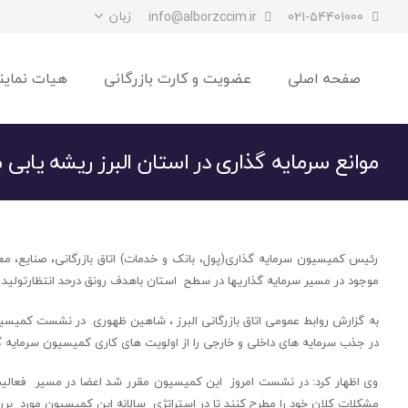
زبان
info@alborzccim.ir
021-54401000
صفحه اصلی
عضویت و کارت بازرگانی
هیات نماین
موانع سرمایه گذاری در استان البرز ریشه یابی 
رئیس کمیسیون‌ سرمایه گذاری(پول، بانک و خدمات) اتاق بازرگانی، صنایع، م
موجود در مسیر سرمایه گذاریها در سطح استان باهدف رونق درحد انتظارتولید خ
به گزارش روابط عمومی اتاق بازرگانی البرز ، شاهین ظهوری در نشست کمیسیون
در جذب سرمایه های داخلی و خارجی‌ را از اولویت های کاری کمیسیون سرمایه گذا
وی اظهار کرد: در نشست امروز این کمیسیون مقرر شد اعضا در مسیر فعالیت
مشکلات کلان خود را مطرح کنند تا در استراتژی سالانه این کمیسیون مورد برر