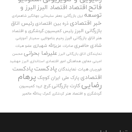
فاتح
اقتصاد
اقتصاد البرز
البرز و
توسعه
بازرگانی
جعفر سلیمانی
جهانگیر شاهمرادی
ایران
خبر اقتصادی
رئیس اتاق
ذره بین اقتصادی
بازرگانی البرز
رئیس کمیسیون گردشگری و اقتصاد
هنر اتاق بازرگانی البرز
رحیم بنامولایی
سمینار آموزشی
شادی حاضری
عزیزالله شهبازی
صادرات
عضو هیات
علیرضا بحرانی
نمایندگان اتاق بازرگانی البرز
محسن
امینی
معاون هماهنگی امور اقتصادی استانداری البرز
مهشید
پادکست
پادکست
هیات نمایندگان
قورچیان
پرهام
اقتصادی
پارک ملی ایران کوچک
رضایی
کارت بازرگانی
کرج
کمیسیون
کرونا
گردشگری و اقتصاد هنر
یدالله مالمیر
گمرک
گردشگری