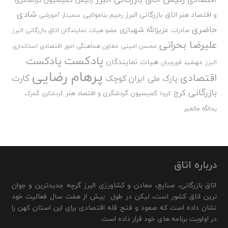
رئیس کمیسیون گردشگری
شادی
و اقتصاد هنر اتاق بازرگانی البرز
رحیم بنامولایی
سمینار آموزشی
حاضری
عزیزالله شهبازی
صادرات
عضو هیات نمایندگان اتاق بازرگانی البرز
علیرضا بحرانی
محسن امینی
معاون هماهنگی امور اقتصادی استانداری
پادکست
پادکست
هیات نمایندگان
البرز
مهشید قورچیان
پرهام رضایی
اقتصادی
کارت
پارک ملی ایران کوچک
بازرگانی
کرج
کمیسیون گردشگری و اقتصاد هنر
گمرک
کرونا
گردشگری
یدالله مالمیر
درباره اتاق
اتاق بازرگانی، صنایع، معادن و کشاورزی البرز گرچه جدیدترین و جوان
ترین اتاق کشور است، لیکن در طول بیش از هفت سال فعالیت خود
نشان داده است که صعود و فتح قله اقتصادی برای این استان کهن را
در اولویت برنامه های خود قرار داده است.