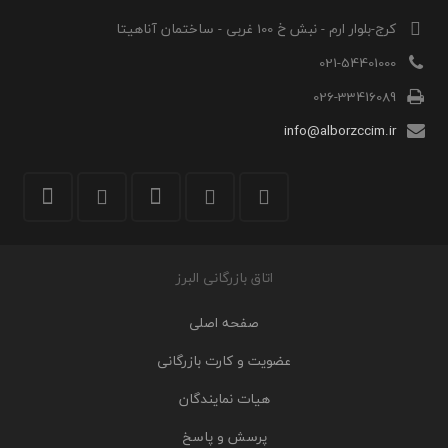
کرج-بلوار ارم - نبش خ 100 غربی - ساختمان آناهیتا
021-54401000
026-33416089
info@alborzccim.ir
اتاق بازرگانی البرز
صفحه اصلی
عضویت و کارت بازرگانی
هیات نمایندگان
پرسش و پاسخ