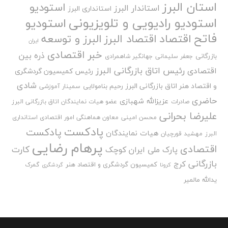
استان البرز
استودیو
استاندار البرز
استانداری البرز
استودیو رادیویی و تلویزیونی
استودیو
فاتح
اقتصاد
اقتصاد البرز
البرز و توسعه
ایران
خبر اقتصادی
ذره بین
بازرگانی
جعفر سلیمانی
جهانگیر شاهمرادی
رئیس اتاق بازرگانی البرز
اقتصادی
رئیس کمیسیون گردشگری
شادی
و اقتصاد هنر اتاق بازرگانی البرز
رحیم بنامولایی
سمینار آموزشی
حاضری
عزیزالله شهبازی
صادرات
عضو هیات نمایندگان اتاق بازرگانی البرز
علیرضا بحرانی
محسن امینی
معاون هماهنگی امور اقتصادی استانداری
پادکست
پادکست
هیات نمایندگان
البرز
مهشید قورچیان
پرهام رضایی
اقتصادی
کارت
پارک ملی ایران کوچک
بازرگانی
کرج
کمیسیون گردشگری و اقتصاد هنر
گمرک
کرونا
گردشگری
یدالله مالمیر