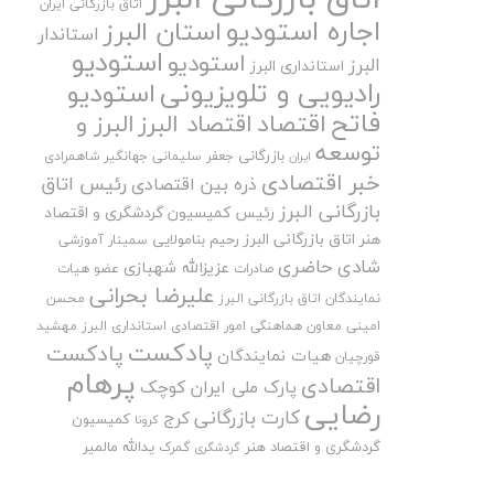
اتاق بازرگانی ایران
اجاره استودیو
استان البرز
استاندار
استودیو
استودیو
البرز
استانداری البرز
رادیویی و تلویزیونی
استودیو
فاتح
اقتصاد
اقتصاد البرز
البرز و
توسعه
بازرگانی
جعفر سلیمانی
جهانگیر شاهمرادی
ایران
خبر اقتصادی
رئیس اتاق
ذره بین اقتصادی
بازرگانی البرز
رئیس کمیسیون گردشگری و اقتصاد
هنر اتاق بازرگانی البرز
رحیم بنامولایی
سمینار آموزشی
شادی حاضری
عزیزالله شهبازی
صادرات
عضو هیات
علیرضا بحرانی
نمایندگان اتاق بازرگانی البرز
محسن
امینی
معاون هماهنگی امور اقتصادی استانداری البرز
مهشید
پادکست
پادکست
هیات نمایندگان
قورچیان
پرهام
اقتصادی
پارک ملی ایران کوچک
رضایی
کارت بازرگانی
کرج
کمیسیون
کرونا
گردشگری و اقتصاد هنر
یدالله مالمیر
گمرک
گردشگری