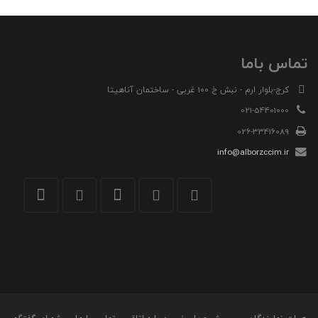
تماس باما
کرج-بلوار ارم - نبش خ 100 غربی - ساختمان آناهیتا
021-54401000
026-33416089
info@alborzccim.ir