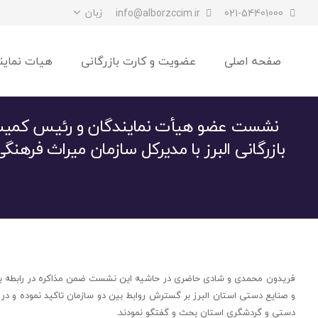
زبان
info@alborzccim.ir
021-54401000
صفحه اصلی
عضویت و کارت بازرگانی
هیات نماین
نشست عضو هیأت نمایندگان و رئیس کمیس
بازرگانی البرز با مدیرکل سازمان میراث فرهن
فریدون محمدی و شادی حاضری در حاشیه این نشست ضمن مذاکره در رابطه با اجر
و صنایع دستی استان البرز بر گسترش روابط بین دو سازمان تاکید نموده و د
دستی و گردشگری استان بحث و گفتگو نمودند.