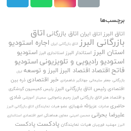
برچسب‌ها
اتاق
اتاق بازرگانی
اتاق البرز
اتاق ایران
بازرگانی البرز
اجاره استودیو
اتاق بازرگانی ایران
استان البرز
استودیو
استاندار البرز
استانداری البرز
استودیو رادیویی و تلویزیونی
استودیو
فاتح
اقتصاد
اقتصاد البرز
البرز و توسعه
ایران
خبر اقتصادی
ذره بین
بازرگانی
جعفر سلیمانی
جهانگیر شاهمرادی
رئیس اتاق بازرگانی البرز
اقتصادی
رئیس کمیسیون گردشگری
شادی
و اقتصاد هنر اتاق بازرگانی البرز
رحیم بنامولایی
سمینار آموزشی
حاضری
عزیزالله شهبازی
صادرات
عضو هیات نمایندگان اتاق بازرگانی البرز
علیرضا بحرانی
محسن امینی
معاون هماهنگی امور اقتصادی استانداری
پادکست
پادکست
هیات نمایندگان
البرز
مهشید قورچیان