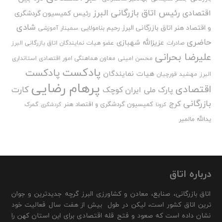
رئیس اتاق بازرگانی البرز
اقتصادی
رئیس کمیسیون گردشگری
شادی
و اقتصاد هنر اتاق بازرگانی البرز
رحیم بنامولایی
سمینار آموزشی
حاضری
عزیزالله شهبازی
صادرات
عضو هیات نمایندگان اتاق بازرگانی البرز
علیرضا بحرانی
محسن امینی
معاون هماهنگی امور اقتصادی استانداری
پادکست
پادکست
هیات نمایندگان
البرز
مهشید قورچیان
پرهام رضایی
اقتصادی
کارت
پارک ملی ایران کوچک
بازرگانی
کرج
کمیسیون گردشگری و اقتصاد هنر
گمرک
کرونا
گردشگری
یدالله مالمیر
درباره اتاق
اتاق بازرگانی، صنایع، معادن و کشاورزی البرز گرچه جدیدترین و جوان
ترین اتاق کشور است، لیکن در طول بیش از هفت سال فعالیت خود
نشان داده است که صعود و فتح قله اقتصادی برای این استان کهن را