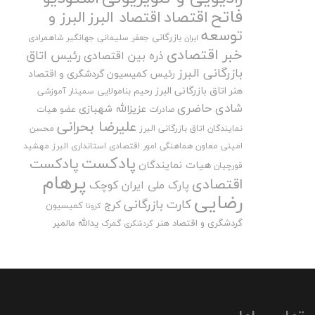
فاتح
اقتصاد
اقتصاد البرز
البرز و
توسعه
بازرگانی
جعفر سلیمانی
جهانگیر شاهمرادی
ایران
خبر اقتصادی
رئیس اتاق
ذره بین اقتصادی
بازرگانی البرز
رئیس کمیسیون گردشگری و اقتصاد
هنر اتاق بازرگانی البرز
رحیم بنامولایی
سمینار آموزشی
شادی حاضری
عزیزالله شهبازی
صادرات
عضو هیات
علیرضا بحرانی
نمایندگان اتاق بازرگانی البرز
محسن
امینی
معاون هماهنگی امور اقتصادی استانداری البرز
مهشید
پادکست
پادکست
هیات نمایندگان
قورچیان
پرهام
اقتصادی
پارک ملی ایران کوچک
رضایی
کارت بازرگانی
کرج
کمیسیون
کرونا
گردشگری و اقتصاد هنر
یدالله مالمیر
گمرک
گردشگری