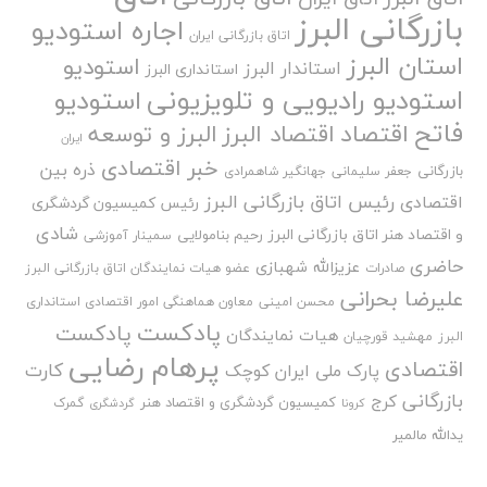
بازرگانی البرز
اجاره استودیو
اتاق بازرگانی ایران
استان البرز
استودیو
استاندار البرز
استانداری البرز
استودیو رادیویی و تلویزیونی
استودیو
فاتح
اقتصاد
اقتصاد البرز
البرز و توسعه
ایران
خبر اقتصادی
ذره بین
بازرگانی
جعفر سلیمانی
جهانگیر شاهمرادی
رئیس اتاق بازرگانی البرز
اقتصادی
رئیس کمیسیون گردشگری
شادی
و اقتصاد هنر اتاق بازرگانی البرز
رحیم بنامولایی
سمینار آموزشی
حاضری
عزیزالله شهبازی
صادرات
عضو هیات نمایندگان اتاق بازرگانی البرز
علیرضا بحرانی
محسن امینی
معاون هماهنگی امور اقتصادی استانداری
پادکست
پادکست
هیات نمایندگان
البرز
مهشید قورچیان
پرهام رضایی
اقتصادی
کارت
پارک ملی ایران کوچک
بازرگانی
کرج
کمیسیون گردشگری و اقتصاد هنر
گمرک
کرونا
گردشگری
یدالله مالمیر