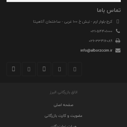
تماس باما
کرج-بلوار ارم - نبش خ 100 غربی - ساختمان آناهیتا
021-54401000
026-33416089
info@alborzccim.ir
اتاق بازرگانی البرز
صفحه اصلی
عضویت و کارت بازرگانی
هیات نمایندگان