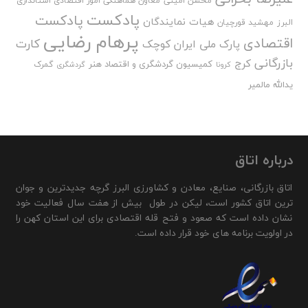
محسن امینی
معاون هماهنگی امور اقتصادی استانداری
پادکست
پادکست
هیات نمایندگان
البرز
مهشید قورچیان
پرهام رضایی
اقتصادی
کارت
پارک ملی ایران کوچک
بازرگانی
کرج
کمیسیون گردشگری و اقتصاد هنر
گمرک
کرونا
گردشگری
یدالله مالمیر
درباره اتاق
اتاق بازرگانی، صنایع، معادن و کشاورزی البرز گرچه جدیدترین و جوان
ترین اتاق کشور است، لیکن در طول بیش از هفت سال فعالیت خود
نشان داده است که صعود و فتح قله اقتصادی برای این استان کهن را
در اولویت برنامه های خود قرار داده است.