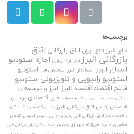
برچسب‌ها
اتاق
اتاق بازرگانی
اتاق البرز
اتاق ایران
بازرگانی البرز
اجاره استودیو
اتاق بازرگانی ایران
استان البرز
استودیو
استاندار البرز
استانداری البرز
استودیو رادیویی و تلویزیونی
استودیو
فاتح
اقتصاد
اقتصاد البرز
البرز و توسعه
ایران
خبر اقتصادی
ذره بین
بازرگانی
جعفر سلیمانی
جهانگیر شاهمرادی
رئیس اتاق بازرگانی البرز
اقتصادی
رئیس کمیسیون گردشگری
شادی
و اقتصاد هنر اتاق بازرگانی البرز
رحیم بنامولایی
سمینار آموزشی
حاضری
عزیزالله شهبازی
صادرات
عضو هیات نمایندگان اتاق بازرگانی البرز
علیرضا بحرانی