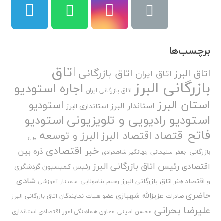
برچسب‌ها
اتاق
اتاق بازرگانی
اتاق البرز
اتاق ایران
بازرگانی البرز
اجاره استودیو
اتاق بازرگانی ایران
استان البرز
استودیو
استاندار البرز
استانداری البرز
استودیو رادیویی و تلویزیونی
استودیو
فاتح
اقتصاد
اقتصاد البرز
البرز و توسعه
ایران
خبر اقتصادی
ذره بین
بازرگانی
جعفر سلیمانی
جهانگیر شاهمرادی
رئیس اتاق بازرگانی البرز
اقتصادی
رئیس کمیسیون گردشگری
شادی
و اقتصاد هنر اتاق بازرگانی البرز
رحیم بنامولایی
سمینار آموزشی
حاضری
عزیزالله شهبازی
صادرات
عضو هیات نمایندگان اتاق بازرگانی البرز
علیرضا بحرانی
محسن امینی
معاون هماهنگی امور اقتصادی استانداری