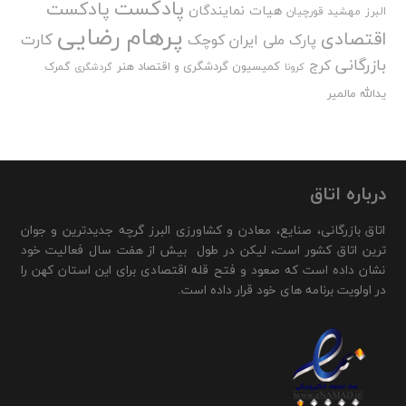
پادکست
پادکست
هیات نمایندگان
البرز
مهشید قورچیان
پرهام رضایی
اقتصادی
کارت
پارک ملی ایران کوچک
بازرگانی
کرج
کمیسیون گردشگری و اقتصاد هنر
گمرک
کرونا
گردشگری
یدالله مالمیر
درباره اتاق
اتاق بازرگانی، صنایع، معادن و کشاورزی البرز گرچه جدیدترین و جوان
ترین اتاق کشور است، لیکن در طول بیش از هفت سال فعالیت خود
نشان داده است که صعود و فتح قله اقتصادی برای این استان کهن را
در اولویت برنامه های خود قرار داده است.