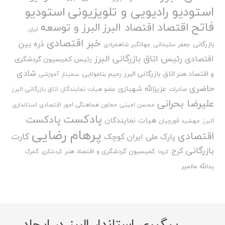
استودیو رادیویی و تلویزیونی
استودیو
فاتح
اقتصاد
اقتصاد البرز
البرز و توسعه
ایران
خبر اقتصادی
ذره بین
بازرگانی
جعفر سلیمانی
جهانگیر شاهمرادی
رئیس اتاق بازرگانی البرز
اقتصادی
رئیس کمیسیون گردشگری
شادی
و اقتصاد هنر اتاق بازرگانی البرز
رحیم بنامولایی
سمینار آموزشی
حاضری
عزیزالله شهبازی
صادرات
عضو هیات نمایندگان اتاق بازرگانی البرز
علیرضا بحرانی
محسن امینی
معاون هماهنگی امور اقتصادی استانداری
پادکست
پادکست
هیات نمایندگان
البرز
مهشید قورچیان
پرهام رضایی
اقتصادی
کارت
پارک ملی ایران کوچک
بازرگانی
کرج
کمیسیون گردشگری و اقتصاد هنر
گمرک
کرونا
گردشگری
یدالله مالمیر
پیگیری استاندار البرز در ایجاد