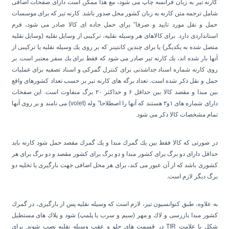
كارنه تیر به زبان فرانسه چاپ می شود، مع هذا ممكن است دارای صفحات اضافی
شامل ترجمه متن كارنه به زبان كشور محل صدور باشد. كارنه تیر كه برای موسسات
حمل و نقل مورد تایید و صرفا” برای حمل جاده ای كالا صادر می شود، فرم
استانداردی دارد. برای كالاهای هر وسیله نقلیه، تركیبی از وسایل نقلیه (وسایل نقلیه
متصل شده به یكدیگر) یا برای چندین كانتینر كه بر روی یك وسیله نقلیه یا تركیبی از
آنها بار شده اند، یك كارنه تیر صادر می شود كه فقط برای یك سفر معتبر است. بر
روی كارنه شماره اسناد جداشدنی برای كنترل گمركی و اسناد تصفیه برای عملیات
حمل و نقل ذكر شده است. تعداد برگه های كارنه تیر بر حسب تعداد كشورهای واقع
بین مبدا و مقصد كالا بین حداقل ۶ و حداكثر ۲۰ برگ متفاوت است. این صفحات
دارای شماره های ۱و۲ هستند كه آنها را اصطلاحا” وله (volet) می نامند و بر روی آنها
تمام مشخصات كالا ذكر می شود.
در صورتی كه كالا فقط بین یك گمرك مبدا و یك گمرك مقصد حمل شود كارنه باید
حداقل دارای دو برگ برای كشور مبدا و دو برگ برای كشور مقصد و دو برگ برای هر
كشوری باشد كه از آن عبور می كند، برای هر محل اضافی جهت بارگیری یا تخلیه دو
برگ دیگر لازم است.
به علاوه، طبق كنوانسیون تیر، لازم است كه وسیله نقلیه پس از بارگیری، در گمرك
كشور مبدا بازرسی و لاك و مهر (سیم و سرب یا پلمپ) شود و پلاك های مستطیل
شكل با علامت TIR در قسمت های جلو و عقب وسیله نقلیه نصب شوند. برای