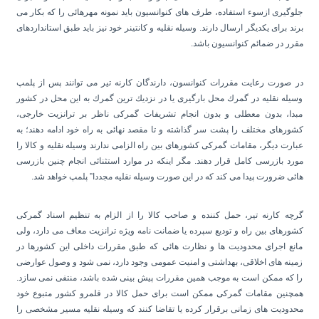
جلوگیری ازسوء استفاده، طرف های كنوانسیون باید نمونه مهرهائی را كه بكار می
برند برای یكدیگر ارسال دارند. وسیله نقلیه و كانتینر خود نیز باید طبق استانداردهای
مقرر در ضمائم كنوانسیون باشد.
در صورت رعایت مقررات كنوانسون، دارندگان كارنه تیر می توانند پس از پلمپ
وسیله نقلیه در گمرك محل بارگیری یا در نزدیك ترین گمرك به این محل در كشور
مبدا، بدون معطلی و بدون انجام تشریفات گمركی ناظر بر ترانزیت خارجی،
كشورهای مختلف را پشت سر گذاشته و تا مقصد نهائی به راه خود ادامه دهند؛ به
عبارت دیگر، مقامات گمركی كشورهای بین راه الزامی ندارند وسیله نقلیه و كالا را
مورد بازرسی كامل قرار دهند. مگر اینكه در موارد استثنائی انجام چنین بازرسی
هائی ضرورت پیدا می كند كه در این صورت وسیله نقلیه مجددا” پلمپ خواهد شد.
گرچه كارنه تیر، حمل كننده و صاحب كالا را از الزام به تنظیم اسناد گمركی
كشورهای بین راه و تودیع سپرده یا ضمانت نامه ویژه ترانزیت معاف می دارد، ولی
مانع اجرای محدودیت ها و نظارت هائی كه طبق مقررات داخلی این كشورها در
زمینه های اخلاقی، بهداشتی و امنیت عمومی وجود دارد، نمی شود و وصول عوارضی
را كه ممكن است به موجب همین مقررات پیش بینی شده باشد، منتفی نمی سازد.
همچنین مقامات گمركی ممكن است برای حمل كالا در قلمرو كشور متبوع خود
محدودیت های زمانی برقرار كرده یا تقاضا کنند كه وسیله نقلیه مسیر مشخصی را