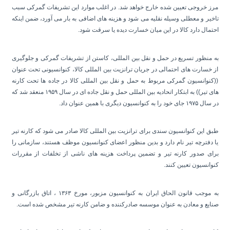
مرز خروجی تعیین شده خارج خواهد شد. در اغلب موارد این تشریفات گمركی سبب
تاخیر و معطلی وسیله نقلیه می شود و هزینه های اضافی به بار می آورد، ضمن اینكه
احتمال دارد كالا در این میان خسارت دیده یا سرقت شود.
به منظور تسریع در حمل و نقل بین المللی، كاستن از تشریفات گمركی و جلوگیری
از خسارت های احتمالی در جریان ترانزیت بین المللی كالا، كنوانسیونی تحت عنوان
((كنوانسیون گمركی مربوط به حمل و نقل بین المللی كالا در جاده ها تحت كارنه
های تیر)) به ابتكار اتحادیه بین المللی حمل و نقل جاده ای در سال ۱۹۵۹ منعقد شد كه
در سال ۱۹۷۵ جای خود را به كنوانسیون دیگری با همین عنوان داد.
طبق این كنوانسیون سندی برای ترانزیت بین المللی كالا صادر می شود كه كارنه تیر
یا دفترچه تیر نام دارد و بدین منظور اعضای كنوانسیون موظف هستند، سازمانی را
برای صدور كارنه تیر و تضمین پرداخت هزینه های ناشی از تخلفات از مقررات
كنوانسیون تعیین کنند.
به موجب قانون الحاق ایران به كنوانسیون مزبور، مورخ ۱۳۶۳ ، اتاق بازرگانی و
صنایع و معادن به عنوان موسسه صادركننده و ضامن كارنه تیر مشخص شده است.