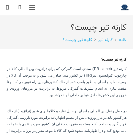
کارنه تیر چیست؟
خانه
کارنه تیر
کارنه تیر چیست؟
کارنه تیر چیست؟
كارنه تیر (TIR carnet) سندی است گمركی كه برای ترانزیت بین المللی كالا در
چارچوب كنوانسیون تیر(TIR) در كشور مبدا صادر می شود و به موجب آن كالا در
وسیله نقلیه جاده ای به طور پلمپ شده از خاك كشورهای بین راه عبور می كند و تا
مقصد نیازی به انجام تشریفات گمركی مربوط به ترانزیت در مرزهای ورودی و
خروجی این كشورها طبق قوانین داخلی آنها نخواهد بود.
در حمل و نقل بین المللی جاده ای، وسایل نقلیه و كالاها برای عبور (ترانزیت) از خاك
هر كشور باید در مرز ورودی، پس از تنظیم اظهارنامه ترانزیت مورد بازرسی گمركی
قرار گیرد و صاحب كالا بسته به مقررات داخلی آن كشور سپرده نقدی یا ضمانت
نامه تودیع كند و در اظهارنامه متعهد شود كه كالا تا موعد مقرر در پروانه ترانزیت از