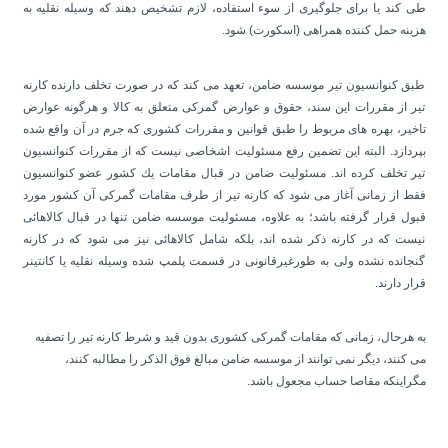
طی كند یا برای جلوگیری از سوء استفاده، لازم تشخیص دهند كه وسیله نقلیه به
هزینه حمل كننده همراهی (اسكورت) شود.
طبق كنوانسیون تیر موسسه ضامن، تعهد می كند كه در صورت تخلف دارنده كارنه
تیر از مقررات این سند، حقوق و عوارض گمركی متعلق به كالا و هرگونه عوارض
تاخیر، بهره های مربوط را طبق قوانین و مقررات كشوری كه جرم در آن واقع شده
بپردازد. البته این تضمین رفع مسئولیت اشخاصی نیست كه از مقررات كنوانسیون
تیر تخلف كرده اند. مسئولیت ضامن در قبال مقامات یك كشور عضو كنوانسیون
فقط از زمانی آغاز می شود كه كارنه تیر از طرف مقامات گمركی آن كشور مورد
قبول قرار گرفته باشد؛ به علاوه، مسئولیت موسسه ضامن تنها در قبال كالاهائی
نیست كه در كارنه ذكر شده اند، بلكه شامل كالاهائی نیز می شود كه در كارنه
گنجانده نشده ولی به طورغیرقانونی در قسمت پلمپ شده وسیله نقلیه یا كانتینر
قرار دارند.
به هرحال، زمانی كه مقامات گمركی كشوری بدون قید و شرط كارنه تیر را تصفیه
می كنند، دیگر نمی توانند از موسسه ضامن مبالغ فوق الذكر را مطالبه كنند،
مگراینكه مقاصا حساب مجعول باشد.