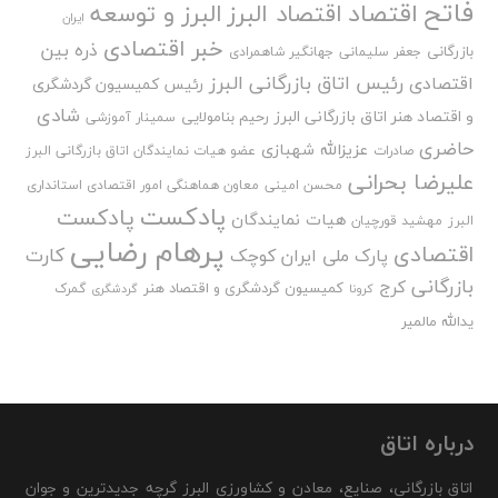
فاتح
اقتصاد
اقتصاد البرز
البرز و توسعه
ایران
خبر اقتصادی
ذره بین
بازرگانی
جعفر سلیمانی
جهانگیر شاهمرادی
رئیس اتاق بازرگانی البرز
اقتصادی
رئیس کمیسیون گردشگری
شادی
و اقتصاد هنر اتاق بازرگانی البرز
رحیم بنامولایی
سمینار آموزشی
حاضری
عزیزالله شهبازی
صادرات
عضو هیات نمایندگان اتاق بازرگانی البرز
علیرضا بحرانی
محسن امینی
معاون هماهنگی امور اقتصادی استانداری
پادکست
پادکست
هیات نمایندگان
البرز
مهشید قورچیان
پرهام رضایی
اقتصادی
کارت
پارک ملی ایران کوچک
بازرگانی
کرج
کمیسیون گردشگری و اقتصاد هنر
گمرک
کرونا
گردشگری
یدالله مالمیر
درباره اتاق
اتاق بازرگانی، صنایع، معادن و کشاورزی البرز گرچه جدیدترین و جوان