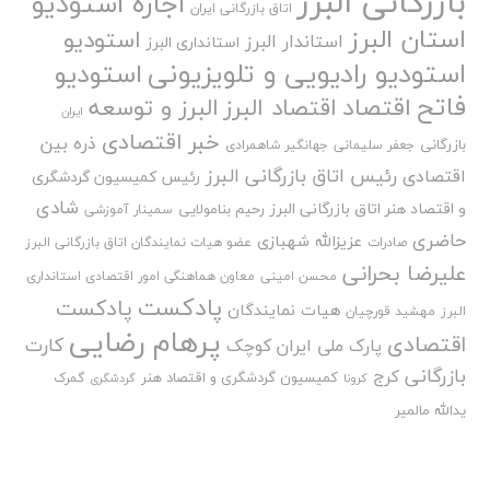
بازرگانی البرز
اجاره استودیو
اتاق بازرگانی ایران
استان البرز
استودیو
استاندار البرز
استانداری البرز
استودیو رادیویی و تلویزیونی
استودیو
فاتح
اقتصاد
اقتصاد البرز
البرز و توسعه
ایران
خبر اقتصادی
ذره بین
بازرگانی
جعفر سلیمانی
جهانگیر شاهمرادی
رئیس اتاق بازرگانی البرز
اقتصادی
رئیس کمیسیون گردشگری
شادی
و اقتصاد هنر اتاق بازرگانی البرز
رحیم بنامولایی
سمینار آموزشی
حاضری
عزیزالله شهبازی
صادرات
عضو هیات نمایندگان اتاق بازرگانی البرز
علیرضا بحرانی
محسن امینی
معاون هماهنگی امور اقتصادی استانداری
پادکست
پادکست
هیات نمایندگان
البرز
مهشید قورچیان
پرهام رضایی
اقتصادی
کارت
پارک ملی ایران کوچک
بازرگانی
کرج
کمیسیون گردشگری و اقتصاد هنر
گمرک
کرونا
گردشگری
یدالله مالمیر