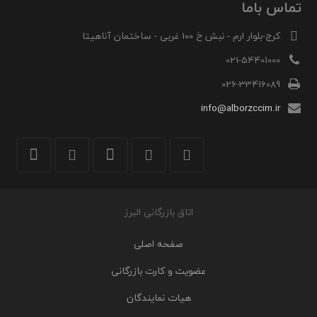
تماس باما
کرج-بلوار ارم - نبش خ 100 غربی - ساختمان آناهیتا
021-54401000
026-33416089
info@alborzccim.ir
اتاق بازرگانی البرز
صفحه اصلی
عضویت و کارت بازرگانی
هیات نمایندگان