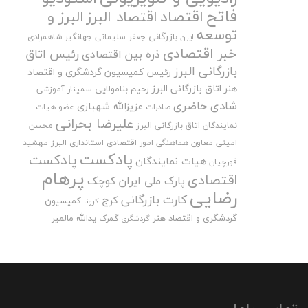
فاتح
اقتصاد
اقتصاد البرز
البرز و
توسعه
بازرگانی
جعفر سلیمانی
جهانگیر شاهمرادی
ایران
خبر اقتصادی
رئیس اتاق
ذره بین اقتصادی
بازرگانی البرز
رئیس کمیسیون گردشگری و اقتصاد
هنر اتاق بازرگانی البرز
رحیم بنامولایی
سمینار آموزشی
شادی حاضری
عزیزالله شهبازی
صادرات
عضو هیات
علیرضا بحرانی
نمایندگان اتاق بازرگانی البرز
محسن
امینی
معاون هماهنگی امور اقتصادی استانداری البرز
مهشید
پادکست
پادکست
هیات نمایندگان
قورچیان
پرهام
اقتصادی
پارک ملی ایران کوچک
رضایی
کارت بازرگانی
کرج
کمیسیون
کرونا
گردشگری و اقتصاد هنر
یدالله مالمیر
گمرک
گردشگری