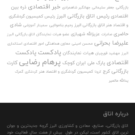
خبر اقتصادی
ذره بین
بازرگانی
جعفر سلیمانی
جهانگیر شاهمرادی
رئیس اتاق بازرگانی البرز
اقتصادی
رئیس کمیسیون گردشگری
شادی
و اقتصاد هنر اتاق بازرگانی البرز
رحیم بنامولایی
سمینار آموزشی
حاضری
عزیزالله شهبازی
صادرات
عضو هیات نمایندگان اتاق بازرگانی البرز
علیرضا بحرانی
محسن امینی
معاون هماهنگی امور اقتصادی استانداری
پادکست
پادکست
هیات نمایندگان
البرز
مهشید قورچیان
پرهام رضایی
اقتصادی
کارت
پارک ملی ایران کوچک
بازرگانی
کرج
کمیسیون گردشگری و اقتصاد هنر
گمرک
کرونا
گردشگری
یدالله مالمیر
درباره اتاق
اتاق بازرگانی، صنایع، معادن و کشاورزی البرز گرچه جدیدترین و جوان
ترین اتاق کشور است، لیکن در طول بیش از هفت سال فعالیت خود