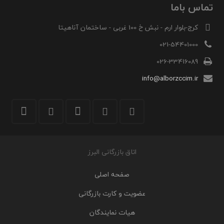
تماس باما
کرج-بلوار ارم - نبش خ 100 غربی - ساختمان آناهیتا
021-54401000
026-33416089
info@alborzccim.ir
اتاق بازرگانی البرز
صفحه اصلی
عضویت و کارت بازرگانی
هیات نمایندگان