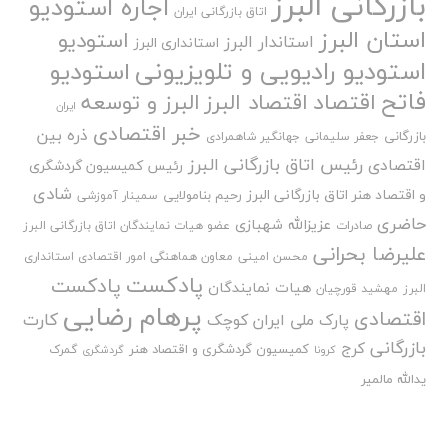
بازرگانی البرز
اجاره استودیو
اتاق بازرگانی ایران
استان البرز
استودیو
استاندار البرز
استانداری البرز
استودیو رادیویی و تلویزیونی
استودیو
فاتح
اقتصاد
اقتصاد البرز
البرز و توسعه
ایران
خبر اقتصادی
ذره بین
بازرگانی
جعفر سلیمانی
جهانگیر شاهمرادی
رئیس اتاق بازرگانی البرز
اقتصادی
رئیس کمیسیون گردشگری
شادی
و اقتصاد هنر اتاق بازرگانی البرز
رحیم بنامولایی
سمینار آموزشی
حاضری
عزیزالله شهبازی
صادرات
عضو هیات نمایندگان اتاق بازرگانی البرز
علیرضا بحرانی
محسن امینی
معاون هماهنگی امور اقتصادی استانداری
پادکست
پادکست
هیات نمایندگان
البرز
مهشید قورچیان
پرهام رضایی
اقتصادی
کارت
پارک ملی ایران کوچک
بازرگانی
کرج
کمیسیون گردشگری و اقتصاد هنر
گمرک
کرونا
گردشگری
یدالله مالمیر