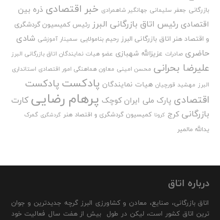
خبر اقتصادی
ذره بین
بازرگانی
جعفر سلیمانی
جهانگیر شاهمرادی
رئیس اتاق بازرگانی البرز
اقتصادی
رئیس کمیسیون گردشگری
شادی
و اقتصاد هنر اتاق بازرگانی البرز
رحیم بنامولایی
سمینار آموزشی
حاضری
عزیزالله شهبازی
صادرات
عضو هیات نمایندگان اتاق بازرگانی البرز
علیرضا بحرانی
محسن امینی
معاون هماهنگی امور اقتصادی استانداری
پادکست
پادکست
هیات نمایندگان
البرز
مهشید قورچیان
پرهام رضایی
اقتصادی
کارت
پارک ملی ایران کوچک
بازرگانی
کرج
کمیسیون گردشگری و اقتصاد هنر
گمرک
کرونا
گردشگری
یدالله مالمیر
درباره اتاق
اتاق بازرگانی، صنایع، معادن و کشاورزی البرز گرچه جدیدترین و جوان
ترین اتاق کشور است، لیکن در طول بیش از هفت سال فعالیت خود