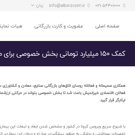
زبان
info@alborzccim.ir
021-54401000
صفحه اصلی
عضویت و کارت بازرگانی
هیات نماین
کمک ۱۵۰ میلیارد تومانی بخش خصوصی برای مبارزه با کرونا
همکاری صمیمانه و فعالانه روسای اتاق‌های بازرگانی صنایع، معادن و کشاورزی س
فعالان اقتصادی خیراندیش باعث شد تا بخش خصوصی بتواند در حرکتی ارزشمند و
ایثارگر قرار گیرد.
با شیوع سریع ویروس کرونا در کشور و مشخص شدن ابعاد و تبعات این بیماری م
تجهیزات بهداشتی و پزشکی به منظور پیشگیری، مبارزه و درمان این بیماری، ات