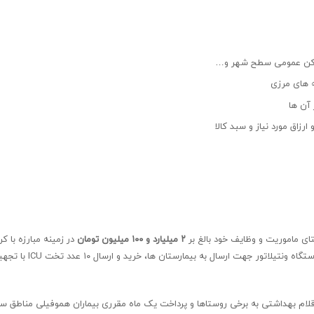
اماکن عمومی سطح شهر و…
ه های مرزی
آن ها
رزاق مورد نیاز و سبد کالا
ستای ماموریت و وظایف خود بالغ بر
۲ میلیارد و ۱۰۰ میلیون تومان
در زمینه مبارزه با کر
کرده است که شامل خرید پارچه، توزیع تعداد ۲۰۰۰ عدد ماسک N95، خرید
لام بهداشتی به برخی روستاها و پرداخت یک ماه مقرری بیماران هموفیلی مناطق س