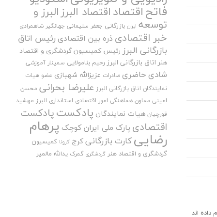
فاتح
اقتصاد
اقتصاد البرز
البرز و
توسعه
بازرگانی
جعفر سلیمانی
جهانگیر شاهمرادی
ایران
خبر اقتصادی
رئیس اتاق
ذره بین اقتصادی
بازرگانی البرز
رئیس کمیسیون گردشگری و اقتصاد
هنر اتاق بازرگانی البرز
رحیم بنامولایی
سمینار آموزشی
شادی حاضری
عزیزالله شهبازی
صادرات
عضو هیات
علیرضا بحرانی
نمایندگان اتاق بازرگانی البرز
محسن
امینی
معاون هماهنگی امور اقتصادی استانداری البرز
مهشید
پادکست
پادکست
هیات نمایندگان
قورچیان
پرهام
اقتصادی
پارک ملی ایران کوچک
رضایی
کارت بازرگانی
کرج
کمیسیون
کرونا
گردشگری و اقتصاد هنر
یدالله مالمیر
گمرک
گردشگری
 داده اند