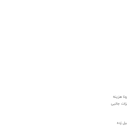
ونا هزینه
 ۱۰ دستگاه ونتیلاتور جهت ارسال به بیمارستان ها، خرید و ارسال ۱۰ عدد تخت ICU با تجهیزات جانبی
یل زده