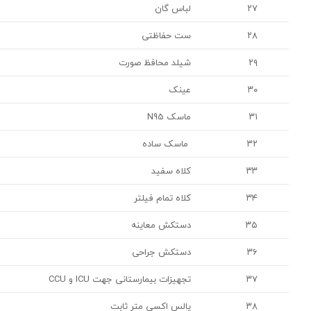
۲۷
لباس گان
۲۸
ست حفاظتی
۲۹
شیلد محافظ صورت
۳۰
عینک
۳۱
ماسک N95
۳۲
ماسک ساده
۳۳
کلاه سفید
۳۴
کلاه تمام فیلتر
۳۵
دستکش معاینه
۳۶
دستکش جراحی
۳۷
تجهیزات بیمارستانی جهت ICU و CCU
۳۸
پالس اکسی متر ثابت