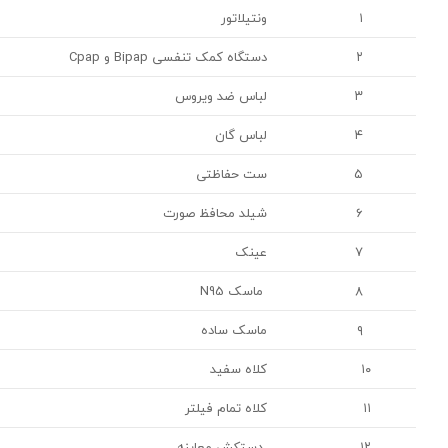
۱
ونتیلاتور
۲
دستگاه کمک تنفسی Bipap و Cpap
۳
لباس ضد ویروس
۴
لباس گان
۵
ست حفاظتی
۶
شیلد محافظ صورت
۷
عینک
۸
ماسک N95
۹
ماسک ساده
۱۰
کلاه سفید
۱۱
کلاه تمام فیلتر
۱۲
دستکش معاینه