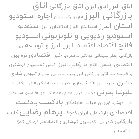
اتاق
اتاق بازرگانی
اتاق البرز
اتاق ایران
بازرگانی البرز
اجاره استودیو
اتاق بازرگانی ایران
استان البرز
استودیو
استاندار البرز
استانداری البرز
استودیو رادیویی و تلویزیونی
استودیو
فاتح
اقتصاد
اقتصاد البرز
البرز و توسعه
ایران
خبر اقتصادی
ذره بین
بازرگانی
جعفر سلیمانی
جهانگیر شاهمرادی
رئیس اتاق بازرگانی البرز
اقتصادی
رئیس کمیسیون گردشگری
شادی
و اقتصاد هنر اتاق بازرگانی البرز
رحیم بنامولایی
سمینار آموزشی
حاضری
عزیزالله شهبازی
صادرات
عضو هیات نمایندگان اتاق بازرگانی البرز
علیرضا بحرانی
محسن امینی
معاون هماهنگی امور اقتصادی استانداری
پادکست
پادکست
هیات نمایندگان
البرز
مهشید قورچیان
پرهام رضایی
اقتصادی
کارت
پارک ملی ایران کوچک
بازرگانی
کرج
کمیسیون گردشگری و اقتصاد هنر
گمرک
کرونا
گردشگری
یدالله مالمیر