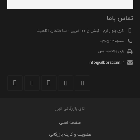
تماس باما
کرج-بلوار ارم - نبش خ 100 غربی - ساختمان آناهیتا
021-54401000
026-33416089
info@alborzccim.ir
اتاق بازرگانی البرز
صفحه اصلی
عضویت و کارت بازرگانی