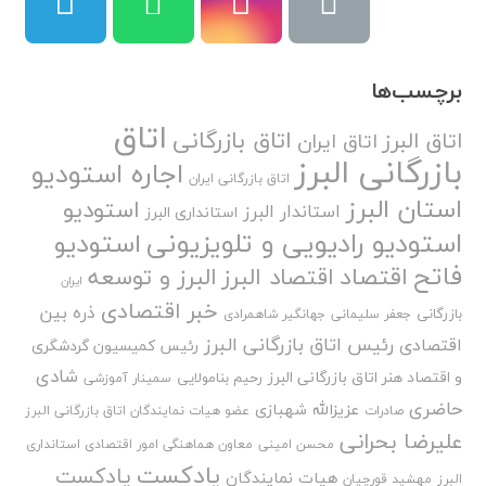
برچسب‌ها
اتاق
اتاق بازرگانی
اتاق البرز
اتاق ایران
بازرگانی البرز
اجاره استودیو
اتاق بازرگانی ایران
استان البرز
استودیو
استاندار البرز
استانداری البرز
استودیو رادیویی و تلویزیونی
استودیو
فاتح
اقتصاد
اقتصاد البرز
البرز و توسعه
ایران
خبر اقتصادی
ذره بین
بازرگانی
جعفر سلیمانی
جهانگیر شاهمرادی
رئیس اتاق بازرگانی البرز
اقتصادی
رئیس کمیسیون گردشگری
شادی
و اقتصاد هنر اتاق بازرگانی البرز
رحیم بنامولایی
سمینار آموزشی
حاضری
عزیزالله شهبازی
صادرات
عضو هیات نمایندگان اتاق بازرگانی البرز
علیرضا بحرانی
محسن امینی
معاون هماهنگی امور اقتصادی استانداری
پادکست
پادکست
هیات نمایندگان
البرز
مهشید قورچیان