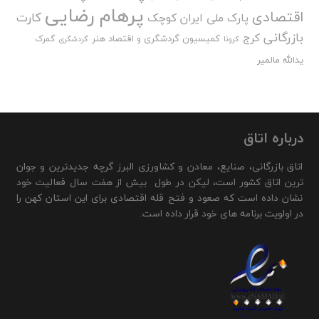
پرهام رضایی
اقتصادی
کارت
پارک ملی ایران کوچک
بازرگانی
کرج
کمیسیون گردشگری و اقتصاد هنر
گمرک
کرونا
گردشگری
یدالله مالمیر
درباره اتاق
اتاق بازرگانی، صنایع، معادن و کشاورزی البرز گرچه جدیدترین و جوان
ترین اتاق کشور است، لیکن در طول بیش از هفت سال فعالیت خود
نشان داده است که صعود و فتح قله اقتصادی برای این استان کهن را
در اولویت برنامه های خود قرار داده است.