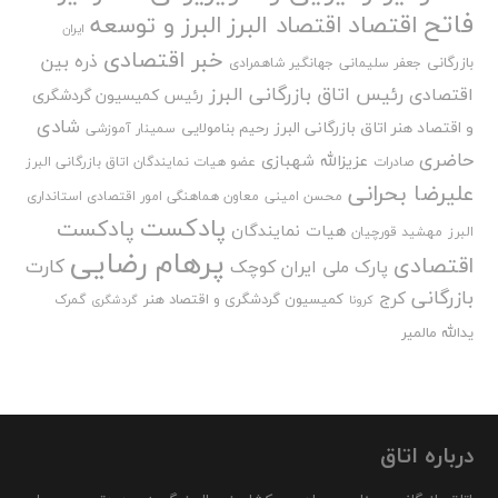
فاتح
اقتصاد
اقتصاد البرز
البرز و توسعه
ایران
خبر اقتصادی
ذره بین
بازرگانی
جعفر سلیمانی
جهانگیر شاهمرادی
رئیس اتاق بازرگانی البرز
اقتصادی
رئیس کمیسیون گردشگری
شادی
و اقتصاد هنر اتاق بازرگانی البرز
رحیم بنامولایی
سمینار آموزشی
حاضری
عزیزالله شهبازی
صادرات
عضو هیات نمایندگان اتاق بازرگانی البرز
علیرضا بحرانی
محسن امینی
معاون هماهنگی امور اقتصادی استانداری
پادکست
پادکست
هیات نمایندگان
البرز
مهشید قورچیان
پرهام رضایی
اقتصادی
کارت
پارک ملی ایران کوچک
بازرگانی
کرج
کمیسیون گردشگری و اقتصاد هنر
گمرک
کرونا
گردشگری
یدالله مالمیر
درباره اتاق