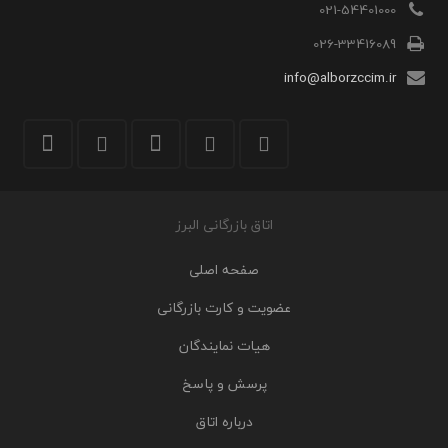
021-54401000
026-33416089
info@alborzccim.ir
اتاق بازرگانی البرز
صفحه اصلی
عضویت و کارت بازرگانی
هیات نمایندگان
پرسش و پاسخ
درباره اتاق