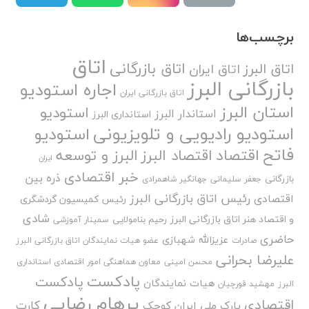
برچسب‌ها
اتاق
اتاق بازرگانی
اتاق البرز
اتاق ایران
بازرگانی البرز
اجاره استودیو
اتاق بازرگانی ایران
استان البرز
استودیو
استاندار البرز
استانداری البرز
استودیو رادیویی و تلویزیونی
استودیو
فاتح
اقتصاد
اقتصاد البرز
البرز و توسعه
ایران
خبر اقتصادی
ذره بین
بازرگانی
جعفر سلیمانی
جهانگیر شاهمرادی
رئیس اتاق بازرگانی البرز
اقتصادی
رئیس کمیسیون گردشگری
شادی
و اقتصاد هنر اتاق بازرگانی البرز
رحیم بنامولایی
سمینار آموزشی
حاضری
عزیزالله شهبازی
صادرات
عضو هیات نمایندگان اتاق بازرگانی البرز
علیرضا بحرانی
محسن امینی
معاون هماهنگی امور اقتصادی استانداری
پادکست
پادکست
هیات نمایندگان
البرز
مهشید قورچیان
پرهام رضایی
اقتصادی
کارت
پارک ملی ایران کوچک