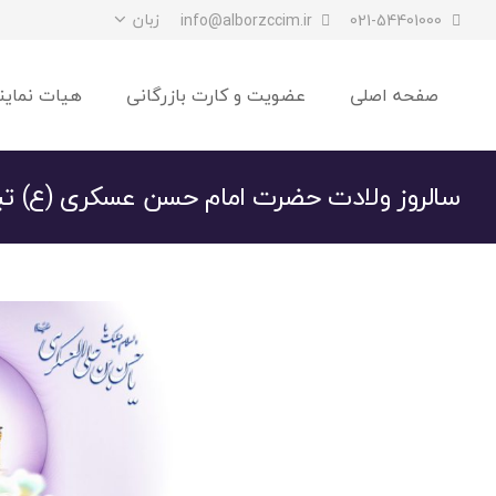
زبان
info@alborzccim.ir
021-54401000
صفحه اصلی
عضویت و کارت بازرگانی
هیات نماین
سالروز ولادت حضرت امام حسن عسکری (ع) تبر