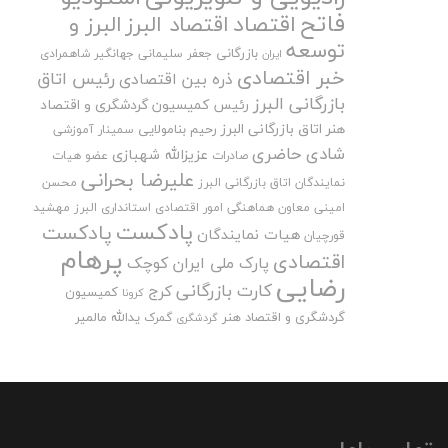
فاتح
اقتصاد
اقتصاد البرز
البرز و
توسعه
بازرگانی
جعفر سلیمانی
جهانگیر شاهمرادی
ایران
خبر اقتصادی
رئیس اتاق
ذره بین اقتصادی
بازرگانی البرز
رئیس کمیسیون گردشگری و اقتصاد
هنر اتاق بازرگانی البرز
رحیم بنامولایی
سمینار آموزشی
شادی حاضری
عزیزالله شهبازی
صادرات
عضو هیات
علیرضا بحرانی
نمایندگان اتاق بازرگانی البرز
محسن
امینی
معاون هماهنگی امور اقتصادی استانداری البرز
مهشید
پادکست
پادکست
هیات نمایندگان
قورچیان
پرهام
اقتصادی
پارک ملی ایران کوچک
رضایی
کارت بازرگانی
کرج
کمیسیون
کرونا
گردشگری و اقتصاد هنر
یدالله مالمیر
گمرک
گردشگری