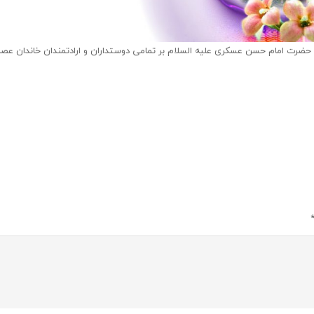
ت، حضرت امام حسن عسکری علیه السلام بر تمامی دوستداران و ارادتمندان خاندان عص