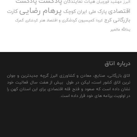
پادکست
پادکست
هیات نمایندگان
البرز
مهشید قورچیان
پرهام رضایی
اقتصادی
کارت
پارک ملی ایران کوچک
بازرگانی
کرج
کمیسیون گردشگری و اقتصاد هنر
گمرک
کرونا
گردشگری
یدالله مالمیر
درباره اتاق
اتاق بازرگانی، صنایع، معادن و کشاورزی البرز گرچه جدیدترین و جوان
ترین اتاق کشور است، لیکن در طول بیش از هفت سال فعالیت خود
نشان داده است که صعود و فتح قله اقتصادی برای این استان کهن را
در اولویت برنامه های خود قرار داده است.