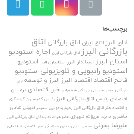
برچسب‌ها
اتاق
اتاق بازرگانی
اتاق البرز
اتاق ایران
بازرگانی البرز
اجاره استودیو
اتاق بازرگانی ایران
استان البرز
استودیو
استاندار البرز
استانداری البرز
استودیو رادیویی و تلویزیونی
استودیو
فاتح
اقتصاد
اقتصاد البرز
البرز و توسعه
ایران
خبر اقتصادی
ذره بین
بازرگانی
جعفر سلیمانی
جهانگیر شاهمرادی
رئیس اتاق بازرگانی البرز
اقتصادی
رئیس کمیسیون گردشگری
شادی
و اقتصاد هنر اتاق بازرگانی البرز
رحیم بنامولایی
سمینار آموزشی
حاضری
عزیزالله شهبازی
صادرات
عضو هیات نمایندگان اتاق بازرگانی البرز
علیرضا بحرانی
محسن امینی
معاون هماهنگی امور اقتصادی استانداری