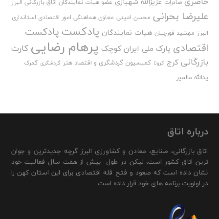
حاضری
عزیزالله شهبازی
صادرات
عضو هیات نمایندگان اتاق بازرگانی البرز
علیرضا بحرانی
محسن امینی
معاون هماهنگی امور اقتصادی استانداری
پادکست
پادکست
هیات نمایندگان
البرز
مهشید قورچیان
پرهام رضایی
اقتصادی
کارت
پارک ملی ایران کوچک
بازرگانی
کرج
کمیسیون گردشگری و اقتصاد هنر
گمرک
کرونا
گردشگری
یدالله مالمیر
درباره اتاق
اتاق بازرگانی، صنایع، معادن و کشاورزی البرز گرچه جدیدترین و جوان
ترین اتاق کشور است، لیکن در طول بیش از هفت سال فعالیت خود
نشان داده است که صعود و فتح قله اقتصادی برای این استان کهن را
در اولویت برنامه های خود قرار داده است.