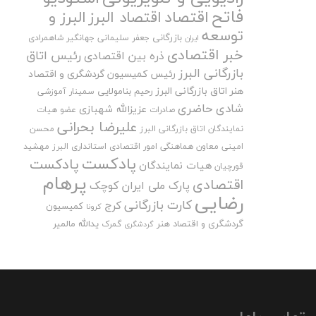
فاتح
اقتصاد
اقتصاد البرز
البرز و
توسعه
بازرگانی
جعفر سلیمانی
جهانگیر شاهمرادی
ایران
خبر اقتصادی
رئیس اتاق
ذره بین اقتصادی
بازرگانی البرز
رئیس کمیسیون گردشگری و اقتصاد
هنر اتاق بازرگانی البرز
رحیم بنامولایی
سمینار آموزشی
شادی حاضری
عزیزالله شهبازی
صادرات
عضو هیات
علیرضا بحرانی
نمایندگان اتاق بازرگانی البرز
محسن
امینی
معاون هماهنگی امور اقتصادی استانداری البرز
مهشید
پادکست
پادکست
هیات نمایندگان
قورچیان
پرهام
اقتصادی
پارک ملی ایران کوچک
رضایی
کارت بازرگانی
کرج
کمیسیون
کرونا
گردشگری و اقتصاد هنر
یدالله مالمیر
گمرک
گردشگری