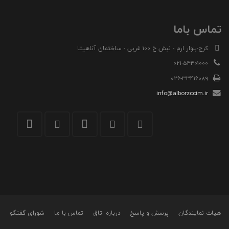
تماس باما
کرج-بلوار ارم - نبش خ 100 غربی - ساختمان آناهیتا
021-54401000
026-33416089
info@alborzccim.ir
هیات نمایندگان
پرسش و پاسخ
درباره اتاق
تماس با ما
شورای گفتگو