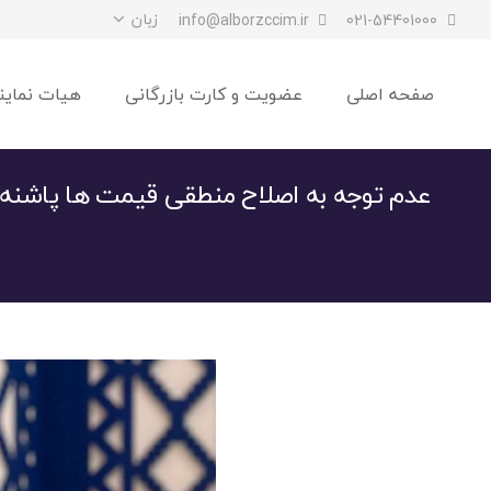
زبان
info@alborzccim.ir
021-54401000
صفحه اصلی
عضویت و کارت بازرگانی
هیات نماین
عدم توجه به اصلاح منطقی قیمت ها پاشن