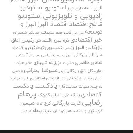
استودیو
استودیو
البرز
استانداری البرز
رادیویی و تلویزیونی
استودیو
فاتح
اقتصاد
اقتصاد البرز
البرز و
توسعه
بازرگانی
جعفر سلیمانی
جهانگیر شاهمرادی
ایران
خبر اقتصادی
رئیس اتاق
ذره بین اقتصادی
بازرگانی البرز
رئیس کمیسیون گردشگری و اقتصاد
هنر اتاق بازرگانی البرز
رحیم بنامولایی
سمینار آموزشی
شادی حاضری
عزیزالله شهبازی
صادرات
عضو هیات
علیرضا بحرانی
نمایندگان اتاق بازرگانی البرز
محسن
امینی
معاون هماهنگی امور اقتصادی استانداری البرز
مهشید
پادکست
پادکست
هیات نمایندگان
قورچیان
پرهام
اقتصادی
پارک ملی ایران کوچک
رضایی
کارت بازرگانی
کرج
کمیسیون
کرونا
گردشگری و اقتصاد هنر
یدالله مالمیر
گمرک
گردشگری