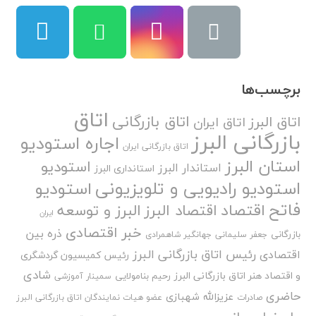
برچسب‌ها
اتاق
اتاق بازرگانی
اتاق البرز
اتاق ایران
بازرگانی البرز
اجاره استودیو
اتاق بازرگانی ایران
استان البرز
استودیو
استاندار البرز
استانداری البرز
استودیو رادیویی و تلویزیونی
استودیو
فاتح
اقتصاد
اقتصاد البرز
البرز و توسعه
ایران
خبر اقتصادی
ذره بین
بازرگانی
جعفر سلیمانی
جهانگیر شاهمرادی
رئیس اتاق بازرگانی البرز
اقتصادی
رئیس کمیسیون گردشگری
شادی
و اقتصاد هنر اتاق بازرگانی البرز
رحیم بنامولایی
سمینار آموزشی
حاضری
عزیزالله شهبازی
صادرات
عضو هیات نمایندگان اتاق بازرگانی البرز