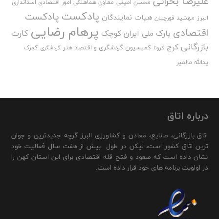
علیرضا بحرانی
محسن امینی
معاون هماهنگی امور اقتصادی استانداری
پادکست
پادکست
هیات نمایندگان
البرز
مهشید قورچیان
پرهام رضایی
اقتصادی
کارت
پارک ملی ایران کوچک
بازرگانی
کرج
کمیسیون گردشگری و اقتصاد هنر
گمرک
کرونا
گردشگری
یدالله مالمیر
درباره اتاق
اتاق بازرگانی، صنایع، معادن و کشاورزی البرز گرچه جدیدترین و جوان
ترین اتاق کشور است، لیکن در طول بیش از هفت سال فعالیت خود
نشان داده است که صعود و فتح قله اقتصادی برای این استان کهن را
در اولویت برنامه های خود قرار داده است.