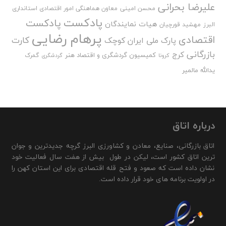
علیرضا بحرانی
محسن امینی
معاون هماهنگی امور اقتصادی استانداری
پادکست
پادکست
هیات نمایندگان
البرز
مهشید قورچیان
پرهام رضایی
اقتصادی
کارت
پارک ملی ایران کوچک
بازرگانی
کرج
کمیسیون گردشگری و اقتصاد هنر
گمرک
کرونا
گردشگری
یدالله مالمیر
درباره اتاق
اتاق بازرگانی، صنایع، معادن و کشاورزی البرز گرچه جدیدترین و جوان
ترین اتاق کشور است، لیکن در طول بیش از هفت سال فعالیت خود
نشان داده است که صعود و فتح قله اقتصادی برای این استان کهن را
در اولویت برنامه های خود قرار داده است.