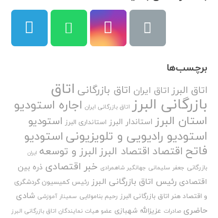
برچسب‌ها
اتاق
اتاق بازرگانی
اتاق البرز
اتاق ایران
بازرگانی البرز
اجاره استودیو
اتاق بازرگانی ایران
استان البرز
استودیو
استاندار البرز
استانداری البرز
استودیو رادیویی و تلویزیونی
استودیو
فاتح
اقتصاد
اقتصاد البرز
البرز و توسعه
ایران
خبر اقتصادی
ذره بین
بازرگانی
جعفر سلیمانی
جهانگیر شاهمرادی
رئیس اتاق بازرگانی البرز
اقتصادی
رئیس کمیسیون گردشگری
شادی
و اقتصاد هنر اتاق بازرگانی البرز
رحیم بنامولایی
سمینار آموزشی
حاضری
عزیزالله شهبازی
صادرات
عضو هیات نمایندگان اتاق بازرگانی البرز