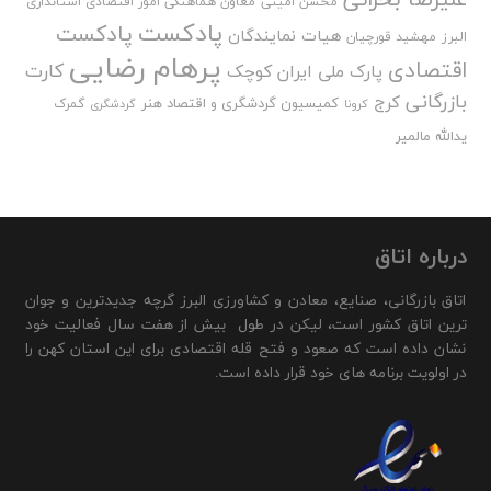
محسن امینی
معاون هماهنگی امور اقتصادی استانداری
پادکست
پادکست
هیات نمایندگان
البرز
مهشید قورچیان
پرهام رضایی
اقتصادی
کارت
پارک ملی ایران کوچک
بازرگانی
کرج
کمیسیون گردشگری و اقتصاد هنر
گمرک
کرونا
گردشگری
یدالله مالمیر
درباره اتاق
اتاق بازرگانی، صنایع، معادن و کشاورزی البرز گرچه جدیدترین و جوان
ترین اتاق کشور است، لیکن در طول بیش از هفت سال فعالیت خود
نشان داده است که صعود و فتح قله اقتصادی برای این استان کهن را
در اولویت برنامه های خود قرار داده است.