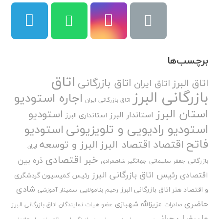
برچسب‌ها
اتاق
اتاق بازرگانی
اتاق البرز
اتاق ایران
بازرگانی البرز
اجاره استودیو
اتاق بازرگانی ایران
استان البرز
استودیو
استاندار البرز
استانداری البرز
استودیو رادیویی و تلویزیونی
استودیو
فاتح
اقتصاد
اقتصاد البرز
البرز و توسعه
ایران
خبر اقتصادی
ذره بین
بازرگانی
جعفر سلیمانی
جهانگیر شاهمرادی
رئیس اتاق بازرگانی البرز
اقتصادی
رئیس کمیسیون گردشگری
شادی
و اقتصاد هنر اتاق بازرگانی البرز
رحیم بنامولایی
سمینار آموزشی
حاضری
عزیزالله شهبازی
صادرات
عضو هیات نمایندگان اتاق بازرگانی البرز
علیرضا بحرانی