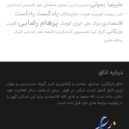
علیرضا بحرانی
محسن امینی
معاون هماهنگی امور اقتصادی استانداری
پادکست
پادکست
هیات نمایندگان
البرز
مهشید قورچیان
پرهام رضایی
اقتصادی
کارت
پارک ملی ایران کوچک
بازرگانی
کرج
کمیسیون گردشگری و اقتصاد هنر
گمرک
کرونا
گردشگری
یدالله مالمیر
درباره اتاق
اتاق بازرگانی، صنایع، معادن و کشاورزی البرز گرچه جدیدترین و جوان
ترین اتاق کشور است، لیکن در طول بیش از هفت سال فعالیت خود
نشان داده است که صعود و فتح قله اقتصادی برای این استان کهن را
در اولویت برنامه های خود قرار داده است.