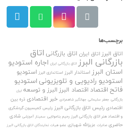
برچسب‌ها
اتاق
اتاق بازرگانی
اتاق البرز
اتاق ایران
بازرگانی البرز
اجاره استودیو
اتاق بازرگانی ایران
استان البرز
استودیو
استاندار البرز
استانداری البرز
استودیو رادیویی و تلویزیونی
استودیو
فاتح
اقتصاد
اقتصاد البرز
البرز و توسعه
ایران
خبر اقتصادی
ذره بین
بازرگانی
جعفر سلیمانی
جهانگیر شاهمرادی
رئیس اتاق بازرگانی البرز
اقتصادی
رئیس کمیسیون گردشگری
شادی
و اقتصاد هنر اتاق بازرگانی البرز
رحیم بنامولایی
سمینار آموزشی
حاضری
عزیزالله شهبازی
صادرات
عضو هیات نمایندگان اتاق بازرگانی البرز