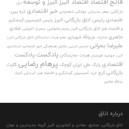
فاتح
اقتصاد
اقتصاد البرز
البرز و توسعه
ایران
خبر اقتصادی
ذره بین
بازرگانی
جعفر سلیمانی
جهانگیر شاهمرادی
رئیس اتاق بازرگانی البرز
اقتصادی
رئیس کمیسیون گردشگری
شادی
و اقتصاد هنر اتاق بازرگانی البرز
رحیم بنامولایی
سمینار آموزشی
حاضری
عزیزالله شهبازی
صادرات
عضو هیات نمایندگان اتاق بازرگانی البرز
علیرضا بحرانی
محسن امینی
معاون هماهنگی امور اقتصادی استانداری
پادکست
پادکست
هیات نمایندگان
البرز
مهشید قورچیان
پرهام رضایی
اقتصادی
کارت
پارک ملی ایران کوچک
بازرگانی
کرج
کمیسیون گردشگری و اقتصاد هنر
گمرک
کرونا
گردشگری
یدالله مالمیر
درباره اتاق
اتاق بازرگانی، صنایع، معادن و کشاورزی البرز گرچه جدیدترین و جوان