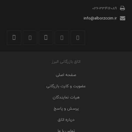
026-33416089
info@alborzccim.ir
اتاق بازرگانی البرز
صفحه اصلی
عضویت و کارت بازرگانی
هیات نمایندگان
پرسش و پاسخ
درباره اتاق
تماس با ما