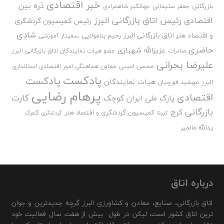
خبر اقتصادی
ذره بین
بازرگانی
جعفر سلیمانی
جهانگیر شاهمرادی
رئیس اتاق بازرگانی البرز
اقتصادی
رئیس کمیسیون گردشگری
شادی
و اقتصاد هنر اتاق بازرگانی البرز
رحیم بنامولایی
سمینار آموزشی
حاضری
عزیزالله شهبازی
صادرات
عضو هیات نمایندگان اتاق بازرگانی البرز
علیرضا بحرانی
محسن امینی
معاون هماهنگی امور اقتصادی استانداری
پادکست
پادکست
هیات نمایندگان
البرز
مهشید قورچیان
پرهام رضایی
اقتصادی
کارت
پارک ملی ایران کوچک
بازرگانی
کرج
کمیسیون گردشگری و اقتصاد هنر
گمرک
کرونا
گردشگری
یدالله مالمیر
درباره اتاق
اتاق بازرگانی، صنایع، معادن و کشاورزی البرز گرچه جدیدترین و جوان
ترین اتاق کشور است، لیکن در طول بیش از هفت سال فعالیت خود