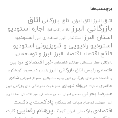
برچسب‌ها
اتاق
اتاق بازرگانی
اتاق البرز
اتاق ایران
بازرگانی البرز
اجاره استودیو
اتاق بازرگانی ایران
استان البرز
استودیو
استاندار البرز
استانداری البرز
استودیو رادیویی و تلویزیونی
استودیو
فاتح
اقتصاد
اقتصاد البرز
البرز و توسعه
ایران
خبر اقتصادی
ذره بین
بازرگانی
جعفر سلیمانی
جهانگیر شاهمرادی
رئیس اتاق بازرگانی البرز
اقتصادی
رئیس کمیسیون گردشگری
شادی
و اقتصاد هنر اتاق بازرگانی البرز
رحیم بنامولایی
سمینار آموزشی
حاضری
عزیزالله شهبازی
صادرات
عضو هیات نمایندگان اتاق بازرگانی البرز
علیرضا بحرانی
محسن امینی
معاون هماهنگی امور اقتصادی استانداری
پادکست
پادکست
هیات نمایندگان
البرز
مهشید قورچیان
پرهام رضایی
اقتصادی
کارت
پارک ملی ایران کوچک