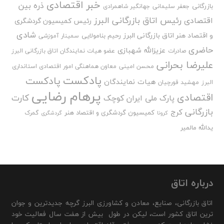
خبر اقتصادی
ذره بین
بازرگانی
جعفر سلیمانی
جهانگیر شاهمرادی
رئیس اتاق بازرگانی البرز
اقتصادی
رئیس کمیسیون گردشگری
شادی
و اقتصاد هنر اتاق بازرگانی البرز
رحیم بنامولایی
سمینار آموزشی
حاضری
عزیزالله شهبازی
صادرات
عضو هیات نمایندگان اتاق بازرگانی البرز
علیرضا بحرانی
محسن امینی
معاون هماهنگی امور اقتصادی استانداری
پادکست
پادکست
هیات نمایندگان
البرز
مهشید قورچیان
پرهام رضایی
اقتصادی
کارت
پارک ملی ایران کوچک
بازرگانی
کرج
کمیسیون گردشگری و اقتصاد هنر
گمرک
کرونا
گردشگری
یدالله مالمیر
درباره اتاق
اتاق بازرگانی، صنایع، معادن و کشاورزی البرز گرچه جدیدترین و جوان
ترین اتاق کشور است، لیکن در طول بیش از هفت سال فعالیت خود