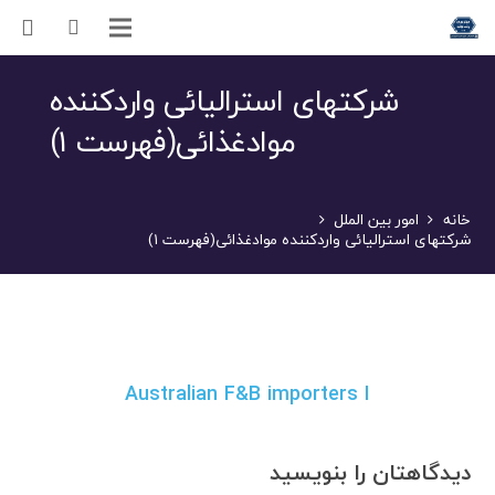
شرکتهای استرالیائی واردکننده
موادغذائی(فهرست ۱)
خانه
امور بین الملل
شرکتهای استرالیائی واردکننده موادغذائی(فهرست ۱)
Australian F&B importers I
دیدگاهتان را بنویسید