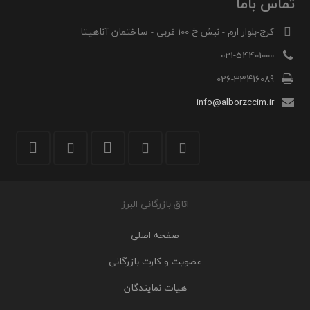
تماس باما
کرج-بلوار ارم - نبش خ 100 غربی - ساختمان آناهیتا
021-54401000
026-33416089
info@alborzccim.ir
اتاق بازرگانی البرز
صفحه اصلی
عضویت و کارت بازرگانی
هیات نمایندگان