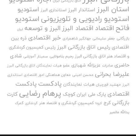
اتاق بازرگانی ایران
استان البرز
استودیو
استاندار البرز
استانداری البرز
استودیو رادیویی و تلویزیونی
استودیو
فاتح
اقتصاد
اقتصاد البرز
البرز و توسعه
ایران
خبر اقتصادی
ذره بین
بازرگانی
جعفر سلیمانی
جهانگیر شاهمرادی
رئیس اتاق بازرگانی البرز
اقتصادی
رئیس کمیسیون گردشگری
شادی
و اقتصاد هنر اتاق بازرگانی البرز
رحیم بنامولایی
سمینار آموزشی
حاضری
عزیزالله شهبازی
صادرات
عضو هیات نمایندگان اتاق بازرگانی البرز
علیرضا بحرانی
محسن امینی
معاون هماهنگی امور اقتصادی استانداری
پادکست
پادکست
هیات نمایندگان
البرز
مهشید قورچیان
پرهام رضایی
اقتصادی
کارت
پارک ملی ایران کوچک
بازرگانی
کرج
کمیسیون گردشگری و اقتصاد هنر
گمرک
کرونا
گردشگری
یدالله مالمیر