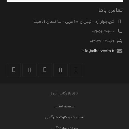
تماس باما
کرج-بلوار ارم - نبش خ 100 غربی - ساختمان آناهیتا
021-54401000
026-33416089
info@alborzccim.ir
اتاق بازرگانی البرز
صفحه اصلی
عضویت و کارت بازرگانی
هیات نمایندگان