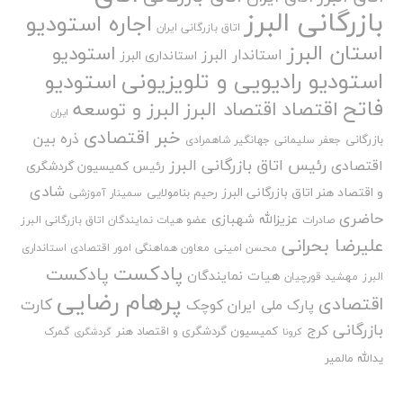
بازرگانی البرز
اجاره استودیو
اتاق بازرگانی ایران
استان البرز
استودیو
استاندار البرز
استانداری البرز
استودیو رادیویی و تلویزیونی
استودیو
فاتح
اقتصاد
اقتصاد البرز
البرز و توسعه
ایران
خبر اقتصادی
ذره بین
بازرگانی
جعفر سلیمانی
جهانگیر شاهمرادی
رئیس اتاق بازرگانی البرز
اقتصادی
رئیس کمیسیون گردشگری
شادی
و اقتصاد هنر اتاق بازرگانی البرز
رحیم بنامولایی
سمینار آموزشی
حاضری
عزیزالله شهبازی
صادرات
عضو هیات نمایندگان اتاق بازرگانی البرز
علیرضا بحرانی
محسن امینی
معاون هماهنگی امور اقتصادی استانداری
پادکست
پادکست
هیات نمایندگان
البرز
مهشید قورچیان
پرهام رضایی
اقتصادی
کارت
پارک ملی ایران کوچک
بازرگانی
کرج
کمیسیون گردشگری و اقتصاد هنر
گمرک
کرونا
گردشگری
یدالله مالمیر